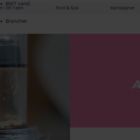
BWT vand
 i dit hjem
Pool & Spa
Kampagner
Brancher
Service Erhverv
Shop erhverv
Om BWT
Produktoversigt