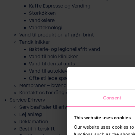
Kaffe Espresso og Vending
Storkøkken
Vandkølere
Vandteknologi
Vand til produktion af grøn brint
Tandklinikker
Bakterie-​ og legio­nel­lafrit vand
Vand til hele klinikken
Vand til dental units
Vand til autoklaver
Ofte stillede spørgsmål
Membraner – brændselscelle
Kontakt os for rådgivning
Consent
Service Erhverv
Serviceaftaler til erhverv
Lej anlæg
This website uses cookies
Reklamation
Our website uses cookies to 
Bestil filterskift
functions such as the shoppi