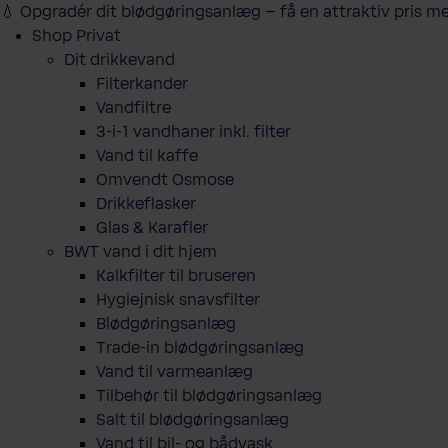
💧 Opgradér dit blødgøringsanlæg – få en attraktiv pris m
Shop Privat
Dit drikkevand
Filterkander
Vandfiltre
3-i-1 vandhaner inkl. filter
Vand til kaffe
Omvendt Osmose
Drikkeflasker
Glas & Karafler
BWT vand i dit hjem
Kalkfilter til bruseren
Hygiejnisk snavsfilter
Blødgøringsanlæg
Trade-in blødgøringsanlæg
Vand til varmeanlæg
Tilbehør til blødgøringsanlæg
Salt til blødgøringsanlæg
Vand til bil- og bådvask