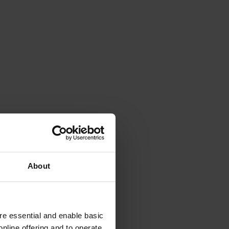
About
e essential and enable basic
nline offering and to operate