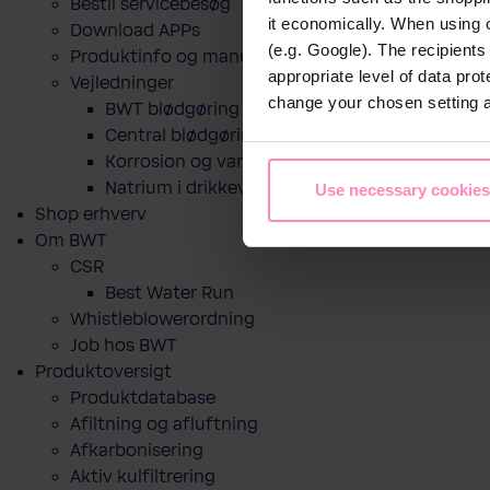
Bestil servicebesøg
it economically. When using 
Download APPs
(e.g. Google). The recipient
Produktinfo og manualer
appropriate level of data pro
Vejledninger
change your chosen setting at
BWT blødgøring til drikkevand
Central blødgøring
Korro­sion og vand­kva­litet
Natrium i drikkevand og blødgøring
Use necessary cookies
Shop erhverv
Om BWT
CSR
Best Water Run
Whistleblowerordning
Job hos BWT
Produktoversigt
Produktdatabase
​Afiltning og afluftning
Afkarbonisering
Aktiv kulfiltrering