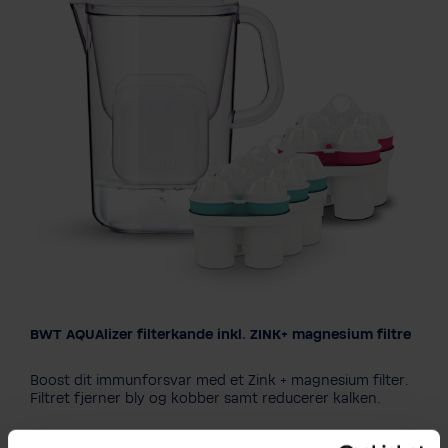
BWT AQUAlizer filterkande inkl. ZINK+ magnesium filtre
Boost dit immunforsvar med et Zink + magnesium filter.
Filtret fjerner bly og kobber samt reducerer kalken.