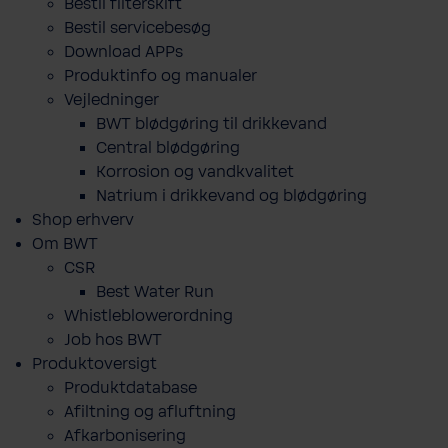
Bestil filterskift
Bestil servicebesøg
Download APPs
Produktinfo og manualer
Vejledninger
BWT blødgøring til drikkevand
Central blødgøring
Korro­sion og vand­kva­litet
Natrium i drikkevand og blødgøring
Shop erhverv
Om BWT
CSR
Best Water Run
Whistleblowerordning
Job hos BWT
Produktoversigt
Produktdatabase
​Afiltning og afluftning
Afkarbonisering