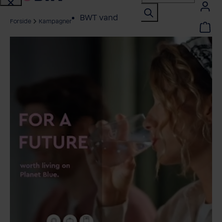
BWT vand
Forside
Kampagner
Brancher
Service Erhverv
Shop erhverv
Om BWT
Produktoversigt