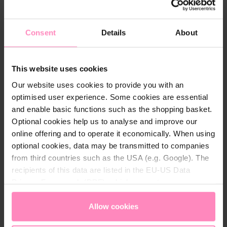
555,00 DKK
Consent
Details
About
This website uses cookies
Our website uses cookies to provide you with an
optimised user experience. Some cookies are essential
and enable basic functions such as the shopping basket.
Optional cookies help us to analyse and improve our
online offering and to operate it economically. When using
optional cookies, data may be transmitted to companies
from third countries such as the USA (e.g. Google). The
recipients of this data are listed in the EU-US Data
Privacy Framework (DPF), which guarantees an
appropriate level of data protection. You can
accept all
cookies
or
only allow necessary cookies
. You can
Allow cookies
access and change your chosen setting at any time in