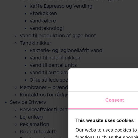
Kaffe Espresso og Vending
Storkøkken
Vandkølere
Vandteknologi
Vand til produktion af grøn brint
Tandklinikker
Bakterie-​ og legio­nel­lafrit vand
Vand til hele klinikken
Vand til dental units
Vand til autoklaver
Ofte stillede spørgsmål
Membraner – brændselscelle
Kontakt os for rådgivning
Consent
Service Erhverv
Serviceaftaler til erhverv
Lej anlæg
This website uses cookies
Reklamation
Our website uses cookies to 
Bestil filterskift
functions such as the shoppi