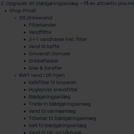
💧 Opgradér dit blødgøringsanlæg – få en attraktiv pris m
Shop Privat
Dit drikkevand
Filterkander
Vandfiltre
3-i-1 vandhaner inkl. filter
Vand til kaffe
Omvendt Osmose
Drikkeflasker
Glas & Karafler
BWT vand i dit hjem
Kalkfilter til bruseren
Hygiejnisk snavsfilter
Blødgøringsanlæg
Trade-in blødgøringsanlæg
Vand til varmeanlæg
Tilbehør til blødgøringsanlæg
Salt til blødgøringsanlæg
Vand til bil- og bådvask