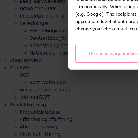
Bestil servicebesøg
it economically. When using 
Download APPs
(e.g. Google). The recipient
Produktinfo og manualer
appropriate level of data pro
Vejledninger
change your chosen setting at
BWT blødgøring til drikkevand
Central blødgøring
Korro­sion og vand­kva­litet
Natrium i drikkevand og blødgøring
Use necessary cookies
Shop erhverv
Om BWT
CSR
Best Water Run
Whistleblowerordning
Job hos BWT
Produktoversigt
Produktdatabase
​Afiltning og afluftning
Afkarbonisering
Aktiv kulfiltrering