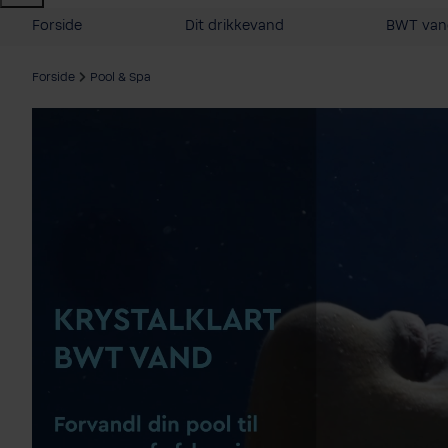
Forside
Dit drikkevand
BWT vand
Forside
Pool & Spa