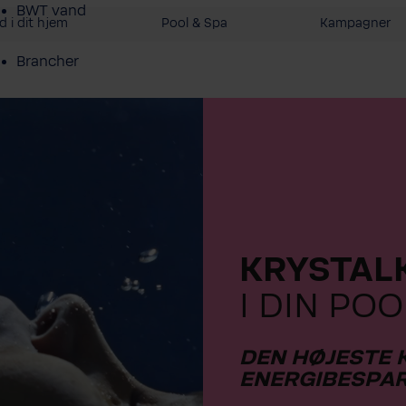
BWT vand
 i dit hjem
Pool & Spa
Kampagner
Brancher
Service Erhverv
Shop erhverv
Om BWT
KRYSTAL
Produktoversigt
I DIN POO
DEN HØJESTE 
ENERGIBESPA