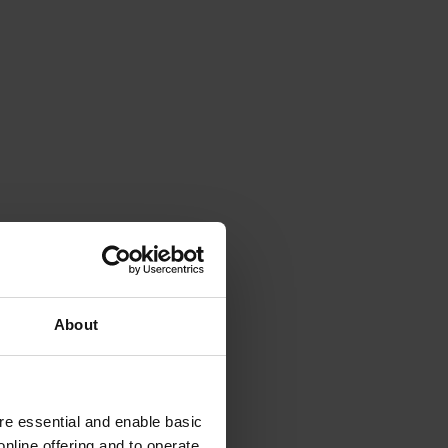
About
e essential and enable basic
nline offering and to operate