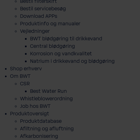
Bestil filterskift
Bestil servicebesøg
Download APPs
Produktinfo og manualer
Vejledninger
BWT blødgøring til drikkevand
Central blødgøring
Korro­sion og vand­kva­litet
Natrium i drikkevand og blødgøring
Shop erhverv
Om BWT
CSR
Best Water Run
Whistleblowerordning
Job hos BWT
Produktoversigt
Produktdatabase
​Afiltning og afluftning
Afkarbonisering