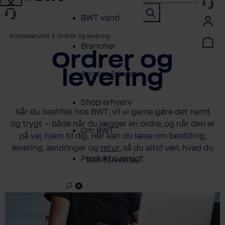
BWT vand
Kundeservice
Ordrer og levering
Brancher
Ordrer og
levering
Service Erhverv
Shop erhverv
Når du bestiller hos BWT, vil vi gerne gøre det nemt
og trygt – både når du lægger en ordre, og når den er
Om BWT
på vej hjem til dig. Her kan du læse om bestilling,
levering, ændringer og
retur
, så du altid ved, hvad du
Produktoversigt
kan forvente.