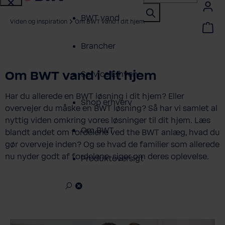
BWT vand
Viden og inspiration
Om BWT vand i dit hjem
Brancher
Om BWT vand i dit hjem
Service Erhverv
Har du allerede en BWT løsning i dit hjem? Eller
Shop erhverv
overvejer du måske en BWT løsning? Så har vi samlet al
nyttig viden omkring vores løsninger til dit hjem. Læs
Om BWT
blandt andet om fordelene ved the BWT anlæg, hvad du
gør overveje inden? Og se hvad de familier som allerede
nu nyder godt af fordelene, siger om deres oplevelse.
Produktoversigt