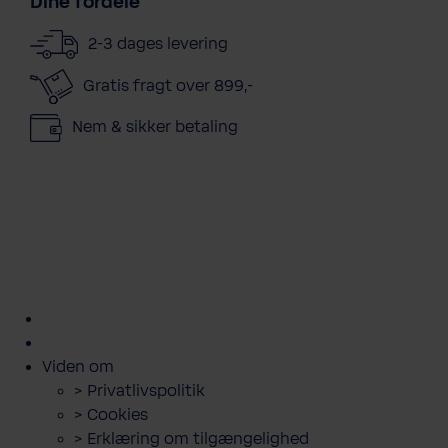
Dine fordele
2-3 dages levering
Gratis fragt over 899,-
Nem & sikker betaling
kundeservice@bwt.dk
43
>
>
>
>
>
600
Bestil
Bestil
Book
Lej
Downloads
500
filterskift
salt
servicebesøg
anlæg
og
guides
Viden om
> Privatlivspolitik
> Cookies
> Erklæring om tilgængelighed