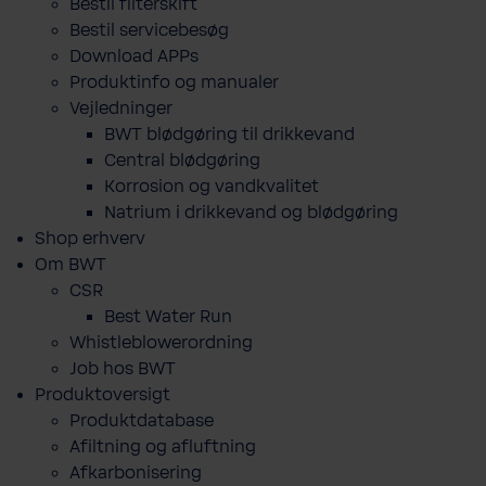
Bestil filterskift
Bestil servicebesøg
Download APPs
Produktinfo og manualer
Vejledninger
BWT blødgøring til drikkevand
Central blødgøring
Korro­sion og vand­kva­litet
Natrium i drikkevand og blødgøring
Shop erhverv
Om BWT
CSR
Best Water Run
Whistleblowerordning
Job hos BWT
Produktoversigt
Produktdatabase
​Afiltning og afluftning
Afkarbonisering