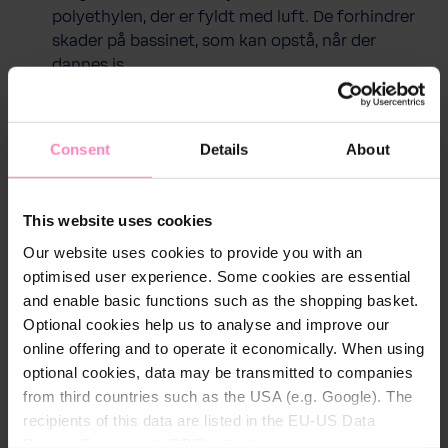
polyethylen, der er fyldt med luft. De forhindrer
skader på bassinet, som kan opstå, når der
dannes is.
Sørg desuden for regelmæssigt at holde øje med
vandstanden i poolen hele vinteren. Regn- eller
Consent
Details
About
smeltevand kan medføre en øget vandstand i
poolen, som øger risikoen for frostskader. Hvis
vandstanden er for høj, skal du sænke den igen.
This website uses cookies
Our website uses cookies to provide you with an
Rengør bassinet grundigt en gang til:
Støvsug
optimised user experience. Some cookies are essential
bunden grundigt med vandstøvsugeren, og fjern
and enable basic functions such as the shopping basket.
evt. snavs på overfladen.
Optional cookies help us to analyse and improve our
online offering and to operate it economically. When using
Luk indløbsdyserne med en prop.
optional cookies, data may be transmitted to companies
from third countries such as the USA (e.g. Google). The
Indstil vandets værdier ( pH-​værdi og klorindhold
recipients of this data are listed in the EU-US Data
) til de forventede værdier, og tilsæt
Privacy Framework (DPF), which guarantees an