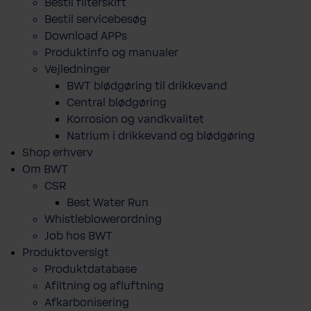
Bestil filterskift
Bestil servicebesøg
Download APPs
Produktinfo og manualer
Vejledninger
BWT blødgøring til drikkevand
Central blødgøring
Korro­sion og vand­kva­litet
Natrium i drikkevand og blødgøring
Shop erhverv
Om BWT
CSR
Best Water Run
Whistleblowerordning
Job hos BWT
Produktoversigt
Produktdatabase
​Afiltning og afluftning
Afkarbonisering