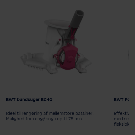
BWT bundsuger BC40
BWT Pool
Model
ES700
Ideel til rengøring af mellemstore bassiner.
Effektiv 
Mulighed for rengøring i op til 75 min.
med smart
fleksible