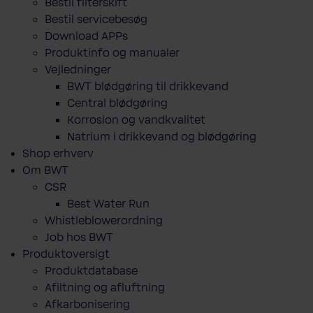
Bestil filterskift
Bestil servicebesøg
Download APPs
Produktinfo og manualer
Vejledninger
BWT blødgøring til drikkevand
Central blødgøring
Korro­sion og vand­kva­litet
Natrium i drikkevand og blødgøring
Shop erhverv
Om BWT
CSR
Best Water Run
Whistleblowerordning
Job hos BWT
Produktoversigt
Produktdatabase
​Afiltning og afluftning
Afkarbonisering