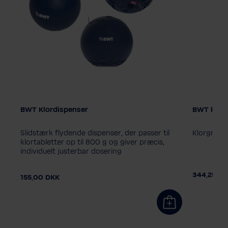
BWT Klordispenser
BWT klorg
Størrelse
1 kg
5 
Slidstærk flydende dispenser, der passer til
Klorgranula
klortabletter op til 800 g og giver præcis,
individuelt justerbar dosering
DKK
344,25 D
155,00 DKK