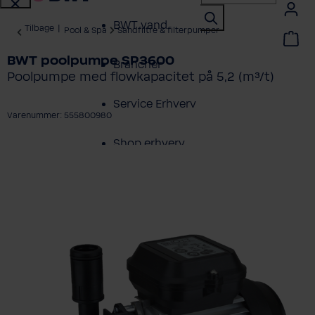
BWT vand
Tilbage
|
Pool & Spa
Sandfiltre & filterpumper
BWT poolpumpe SP3600
Brancher
Poolpumpe med flowkapacitet på 5,2 (m³/t)
Service Erhverv
Varenummer: 555800980
Shop erhverv
ring over billedgalleri
Om BWT
Produktoversigt