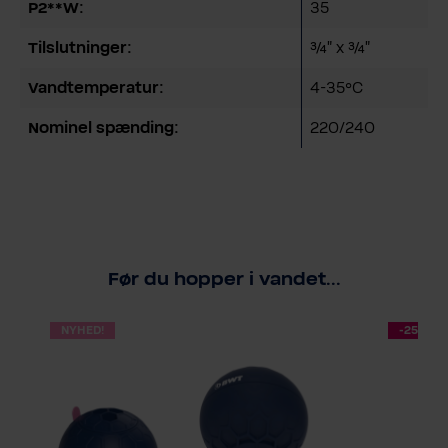
P2**W:
35
Tilslutninger:
¾” x ¾”
Vandtemperatur:
4-35°C
Nominel spænding:
220/240
Før du hopper i vandet...
NYHED!
-25 %