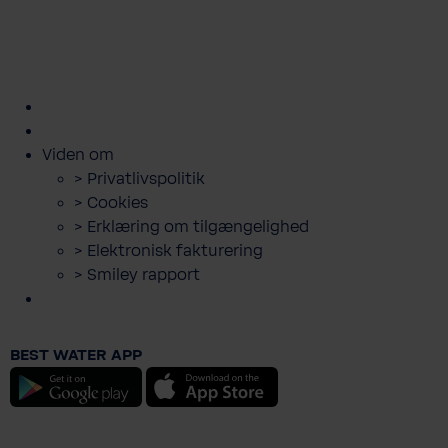
kundeservice@bwt.dk
43
>
>
>
>
>
600
Bestil
Bestil
Book
Lej
Downloads
500
filterskift
salt
servicebesøg
anlæg
og
guides
Viden om
> Privatlivspolitik
> Cookies
> Erklæring om tilgængelighed
> Elektronisk fakturering
> Smiley rapport
BWT poolpumpe SP3600
BEST WATER APP
500,00 DKK
Android
iOS
Priser er inkl. moms.
Tilføj til indkøbskurv