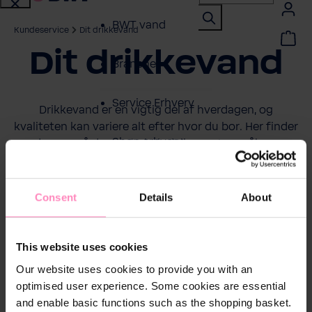
BWT vand
Kundeservice
Dit drikkevand
Dit drikkevand
Brancher
Service Erhverv
Drikkevand er en vigtig del af hverdagen, og
kvaliteten kan variere alt efter hvor du bor. Her finder
Shop erhverv
du svar på de mest almindelige spørgsmål om
filtrering, smag, vandhårdhed og BWT’s løsninger til
bedre drikkevand i hjemmet.
Om BWT
Consent
Details
About
Produktoversigt
This website uses cookies
Our website uses cookies to provide you with an
optimised user experience. Some cookies are essential
and enable basic functions such as the shopping basket.