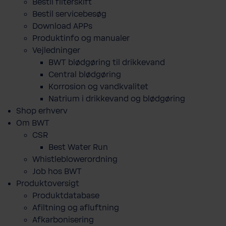
Bestil filterskift
Bestil servicebesøg
Download APPs
Produktinfo og manualer
Vejledninger
BWT blødgøring til drikkevand
Central blødgøring
Korro­sion og vand­kva­litet
Natrium i drikkevand og blødgøring
Shop erhverv
Om BWT
CSR
Best Water Run
Whistleblowerordning
Job hos BWT
Produktoversigt
Produktdatabase
​Afiltning og afluftning
Afkarbonisering