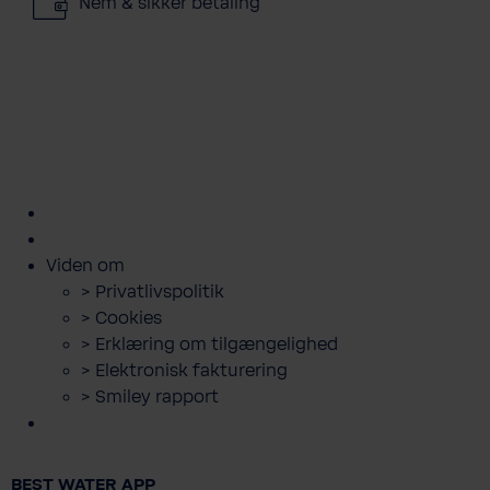
Nem & sikker betaling
kundeservice@bwt.dk
43
>
>
>
>
>
600
Bestil
Bestil
Book
Lej
Downloads
500
filterskift
salt
servicebesøg
anlæg
og
guides
Viden om
> Privatlivspolitik
> Cookies
> Erklæring om tilgængelighed
> Elektronisk fakturering
> Smiley rapport
BEST WATER APP