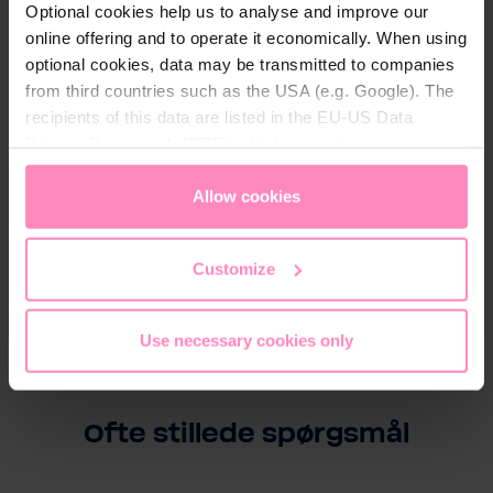
Optional cookies help us to analyse and improve our
online offering and to operate it economically. When using
optional cookies, data may be transmitted to companies
from third countries such as the USA (e.g. Google). The
recipients of this data are listed in the EU-US Data
Privacy Framework (DPF), which guarantees an
appropriate level of data protection. You can
accept all
cookies
or
only allow necessary cookies
. You can
Allow cookies
access and change your chosen setting at any time in
the footer of this website.
Customize
Use necessary cookies only
Ofte stillede spørgsmål