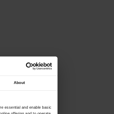
About
e essential and enable basic
nline offering and to operate