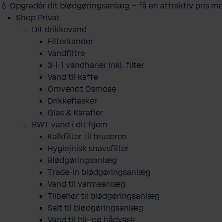
💧 Opgradér dit blødgøringsanlæg – få en attraktiv pris m
Shop Privat
Dit drikkevand
Filterkander
Vandfiltre
3-i-1 vandhaner inkl. filter
Vand til kaffe
Omvendt Osmose
Drikkeflasker
Glas & Karafler
BWT vand i dit hjem
Kalkfilter til bruseren
Hygiejnisk snavsfilter
Blødgøringsanlæg
Trade-in blødgøringsanlæg
Vand til varmeanlæg
Tilbehør til blødgøringsanlæg
Salt til blødgøringsanlæg
Vand til bil- og bådvask