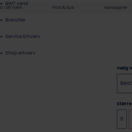
BWT vand
 i dit hjem
Pool & Spa
Kampagner
Brancher
Service Erhverv
Shop erhverv
Vælg
Vælg v
Om BWT
Bes
Produktoversigt
Vælg
Større
S