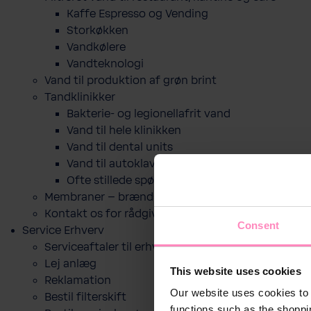
Kaffe Espresso og Vending
Storkøkken
Vandkølere
Vandteknologi
Vand til produktion af grøn brint
Tandklinikker
Bakterie-​ og legio­nel­lafrit vand
Vand til hele klinikken
Vand til dental units
Vand til autoklaver
Ofte stillede spørgsmål
Membraner – brændselscelle
Kontakt os for rådgivning
Consent
Service Erhverv
Serviceaftaler til erhverv
Lej anlæg
This website uses cookies
Reklamation
Our website uses cookies to 
Bestil filterskift
functions such as the shoppi