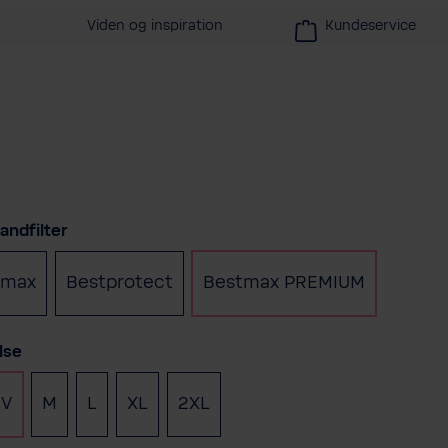
Viden og inspiration
Kundeservice
andfilter
tmax
Bestprotect
Bestmax PREMIUM
lse
V
M
L
XL
2XL
(Denne mulighed er i øjeblikket ikke tilgængeli
(Denne mulighed er i øjeblikket 