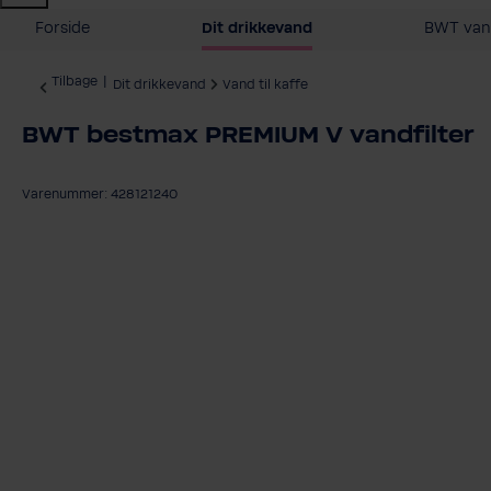
Forside
Dit drikkevand
BWT vand
Tilbage
|
Dit drikkevand
Vand til kaffe
BWT bestmax PREMIUM V vandfilter
Varenummer: 428121240
Spring over billedgalleri