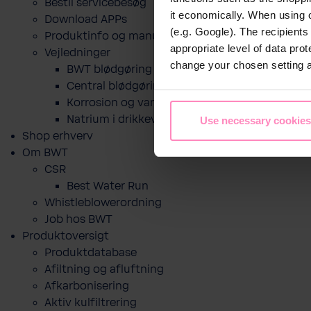
Bestil servicebesøg
it economically. When using 
Download APPs
(e.g. Google). The recipient
Produktinfo og manualer
appropriate level of data pro
Vejledninger
change your chosen setting at
BWT blødgøring til drikkevand
Central blødgøring
Korro­sion og vand­kva­litet
Natrium i drikkevand og blødgøring
Use necessary cookies
Shop erhverv
Om BWT
CSR
Best Water Run
Whistleblowerordning
Job hos BWT
Produktoversigt
Produktdatabase
​Afiltning og afluftning
Afkarbonisering
Aktiv kulfiltrering