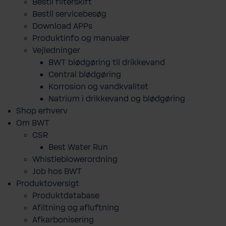
Bestil filterskift
Bestil servicebesøg
Download APPs
Produktinfo og manualer
Vejledninger
BWT blødgøring til drikkevand
Central blødgøring
Korro­sion og vand­kva­litet
Natrium i drikkevand og blødgøring
Shop erhverv
Om BWT
CSR
Best Water Run
Whistleblowerordning
Job hos BWT
Produktoversigt
Produktdatabase
​Afiltning og afluftning
Afkarbonisering