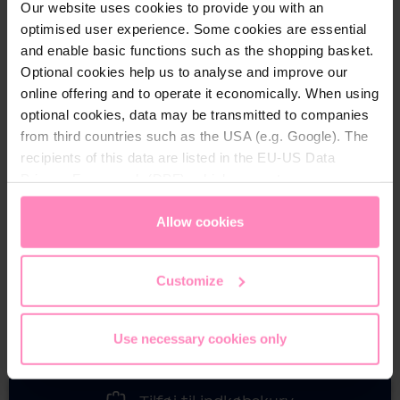
Our website uses cookies to provide you with an
optimised user experience. Some cookies are essential
and enable basic functions such as the shopping basket.
Optional cookies help us to analyse and improve our
online offering and to operate it economically. When using
optional cookies, data may be transmitted to companies
from third countries such as the USA (e.g. Google). The
recipients of this data are listed in the EU-US Data
Privacy Framework (DPF), which guarantees an
appropriate level of data protection. You can
accept all
cookies
or
only allow necessary cookies
. You can
Allow cookies
access and change your chosen setting at any time in
the footer of this website.
Customize
15
produktanmeldelser
967,00 DKK
Use necessary cookies only
S
Priser er inkl. moms.
e
l