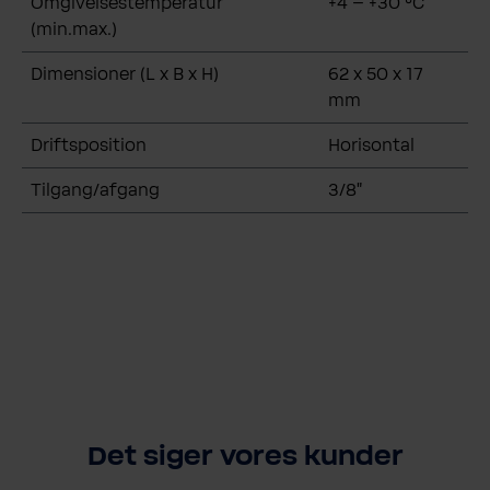
Omgivelsestemperatur
+4 – +30 °C
(min.max.)
Dimensioner (L x B x H)
62 x 50 x 17
mm
Driftsposition
Horisontal
Tilgang/afgang
3/8”
Det siger vores kunder