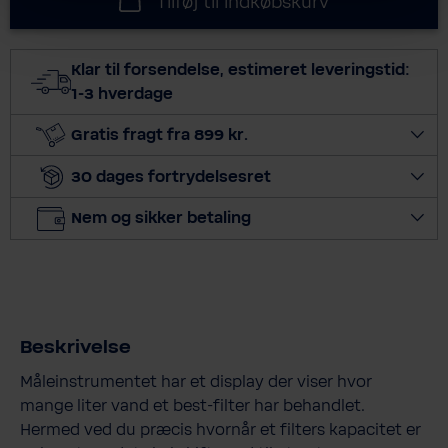
Tilføj til indkøbskurv
e
c
t
Klar til forsendelse, estimeret leveringstid:
q
1-3 hverdage
u
a
Gratis fragt fra 899 kr.
n
30 dages fortrydelsesret
t
i
Nem og sikker betaling
t
y
Beskrivelse
Måleinstrumentet har et display der viser hvor
mange liter vand et best-filter har behandlet.
Hermed ved du præcis hvornår et filters kapacitet er