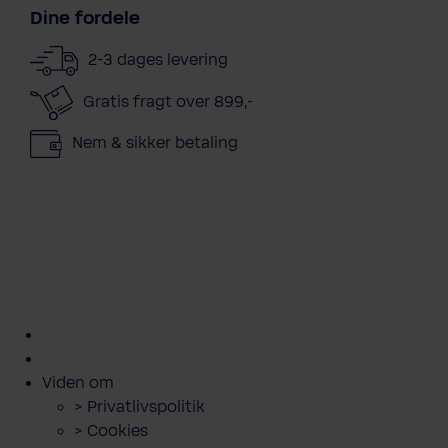
Dine fordele
2-3 dages levering
Gratis fragt over 899,-
Nem & sikker betaling
kundeservice@bwt.dk
43
>
>
>
>
>
600
Bestil
Bestil
Book
Lej
Downloads
500
filterskift
salt
servicebesøg
anlæg
og
guides
Viden om
> Privatlivspolitik
> Cookies