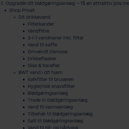
💧 Opgradér dit blødgøringsanlæg – få en attraktiv pris m
Shop Privat
Dit drikkevand
Filterkander
Vandfiltre
3-i-1 vandhaner inkl. filter
Vand til kaffe
Omvendt Osmose
Drikkeflasker
Glas & Karafler
BWT vand i dit hjem
Kalkfilter til bruseren
Hygiejnisk snavsfilter
Blødgøringsanlæg
Trade-in blødgøringsanlæg
Vand til varmeanlæg
Tilbehør til blødgøringsanlæg
Salt til blødgøringsanlæg
Vand til bil- og bådvask