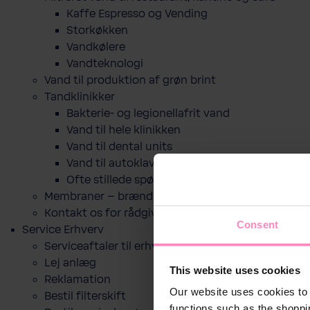
Kaffe Espresso og Vending
Storkøkken
Vandkølere
Vandteknologi
Vand til produktion af grøn brint
Tandklinikker
Bakterie-​ og legio­nel­lafrit vand
Vand til hele klinikken
Vand til dental units
Vand til autoklaver
Ofte stillede spørgsmål
Membraner – brændselscelle
Kontakt os for rådgivning
Consent
Service Erhverv
Serviceaftaler til erhverv
Lej anlæg
This website uses cookies
Reklamation
Our website uses cookies to 
Bestil filterskift
functions such as the shoppi