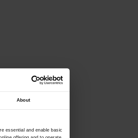
About
e essential and enable basic
nline offering and to operate