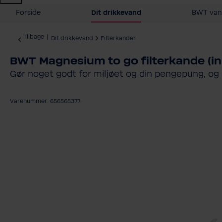
Forside
Dit drikkevand
BWT vand
Tilbage
|
Dit drikkevand
Filterkander
BWT Magnesium to go filterkande (inkl
Gør noget godt for miljøet og din pengepung, og 
Varenummer: 656565377
Spring over billedgalleri