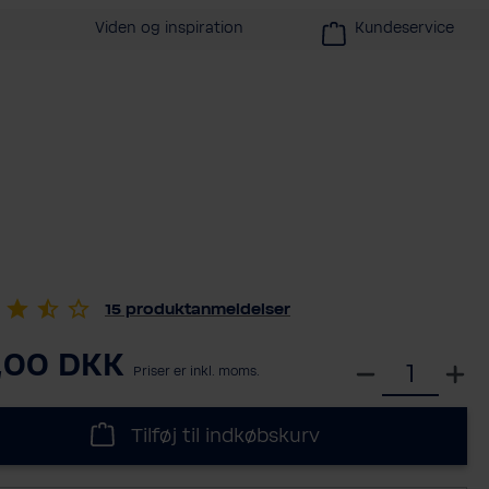
Viden og inspiration
Kundeservice
15
produktanmeldelser
,00 DKK
S
Priser er inkl. moms.
e
l
Tilføj til indkøbskurv
e
c