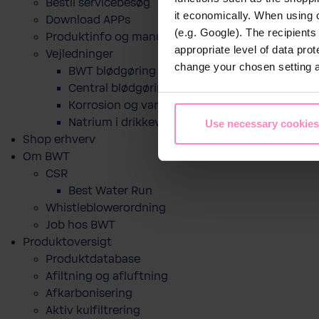
Bestil servicebesøg
it economically. When using 
Download APPs
(e.g. Google). The recipient
Produktinfo og manualer
appropriate level of data pro
Vejledninger
change your chosen setting at
BWT blødgøring til drikkevand
Central blødgøring
Korro­sion og vand­kva­litet
Natrium i drikkevand og blødgøring
Use necessary cookies
Shop erhverv
Om BWT
CSR
Best Water Run
Whistleblowerordning
Job hos BWT
Produktoversigt
Produktdatabase
​Afiltning og afluftning
Afkarbonisering
Aktiv kulfiltrering