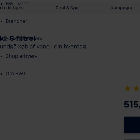
BWT vand
 i dit hjem
Pool & Spa
Kampagner
Brancher
. 5 filtre)
Service Erhverv
undgå køb af vand i din hverdag.
Shop erhverv
Om BWT
Produktoversigt
515