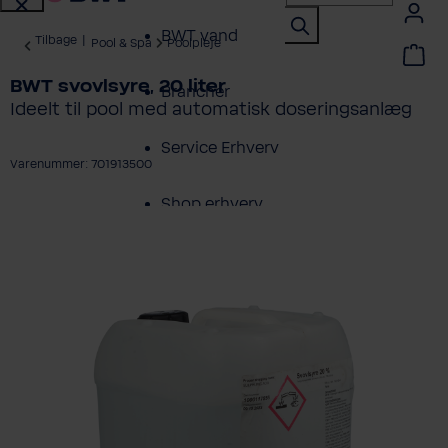
BWT vand
Tilbage
|
Pool & Spa
Poolpleje
BWT svovlsyre, 20 liter
Brancher
Ideelt til pool med automatisk doseringsanlæg
Service Erhverv
Varenummer: 701913500
Shop erhverv
ring over billedgalleri
Om BWT
Produktoversigt