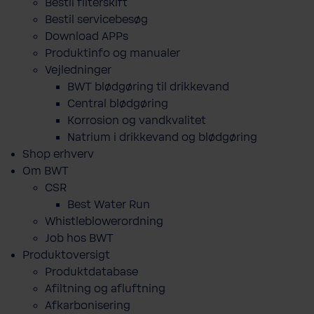
Bestil filterskift
Bestil servicebesøg
Download APPs
Produktinfo og manualer
Vejledninger
BWT blødgøring til drikkevand
Central blødgøring
Korro­sion og vand­kva­litet
Natrium i drikkevand og blødgøring
Shop erhverv
Om BWT
CSR
Best Water Run
Whistleblowerordning
Job hos BWT
Produktoversigt
Produktdatabase
​Afiltning og afluftning
Afkarbonisering