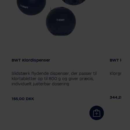
BWT Klordispenser
BWT klorg
Størrelse
1 kg
5 
Slidstærk flydende dispenser, der passer til
Klorgranula
klortabletter op til 800 g og giver præcis,
individuelt justerbar dosering
DKK
344,25 D
155,00 DKK