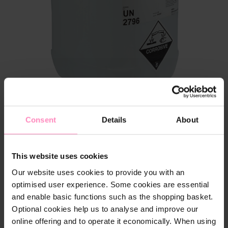
Consent
Details
About
This website uses cookies
Our website uses cookies to provide you with an
15
produktanmeldelser
optimised user experience. Some cookies are essential
and enable basic functions such as the shopping basket.
689,00 DKK
Optional cookies help us to analyse and improve our
S
Priser er inkl. moms.
online offering and to operate it economically. When using
e