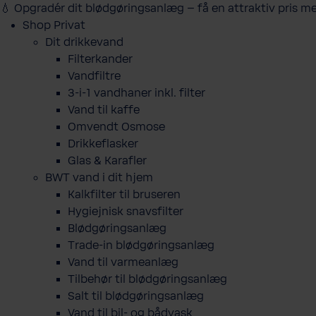
💧 Opgradér dit blødgøringsanlæg – få en attraktiv pris m
Shop Privat
Dit drikkevand
Filterkander
Vandfiltre
3-i-1 vandhaner inkl. filter
Vand til kaffe
Omvendt Osmose
Drikkeflasker
Glas & Karafler
BWT vand i dit hjem
Kalkfilter til bruseren
Hygiejnisk snavsfilter
Blødgøringsanlæg
Trade-in blødgøringsanlæg
Vand til varmeanlæg
Tilbehør til blødgøringsanlæg
Salt til blødgøringsanlæg
Vand til bil- og bådvask