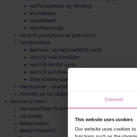
Kaffe Espresso og Vending
Storkøkken
Vandkølere
Vandteknologi
Vand til produktion af grøn brint
Tandklinikker
Bakterie-​ og legio­nel­lafrit vand
Vand til hele klinikken
Vand til dental units
Vand til autoklaver
Ofte stillede spørgsmål
Membraner – brændselscelle
Kontakt os for rådgivning
Consent
Service Erhverv
Serviceaftaler til erhverv
Lej anlæg
This website uses cookies
Reklamation
Our website uses cookies to 
Bestil filterskift
functions such as the shoppi