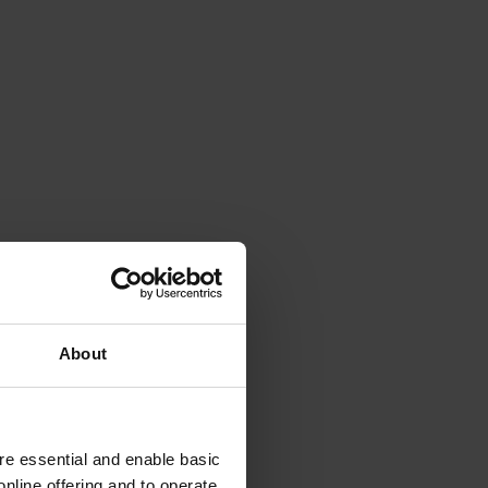
About
e essential and enable basic
nline offering and to operate