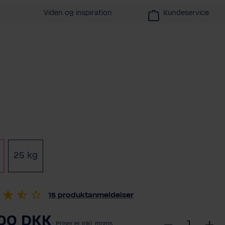
Viden og inspiration
Kundeservice
25 kg
15
produktanmeldelser
00 DKK
S
Priser er inkl. moms.