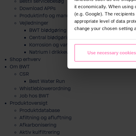
Bestil servicebesøg
it economically. When using 
Download APPs
(e.g. Google). The recipient
Produktinfo og manualer
appropriate level of data pro
Vejledninger
change your chosen setting at
BWT blødgøring til drikkevand
Central blødgøring
Korro­sion og vand­kva­litet
Natrium i drikkevand og blødgøring
Use necessary cookies
Shop erhverv
Om BWT
CSR
Best Water Run
Whistleblowerordning
Job hos BWT
Produktoversigt
Produktdatabase
​Afiltning og afluftning
Afkarbonisering
Aktiv kulfiltrering