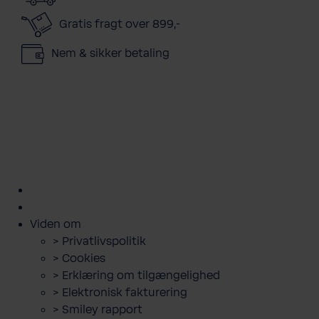
Gratis fragt over 899,-
Nem & sikker betaling
kundeservice@bwt.dk
43
>
>
>
>
>
600
Bestil
Bestil
Book
Lej
Downloads
500
filterskift
salt
servicebesøg
anlæg
og
guides
Viden om
> Privatlivspolitik
> Cookies
> Erklæring om tilgængelighed
> Elektronisk fakturering
> Smiley rapport