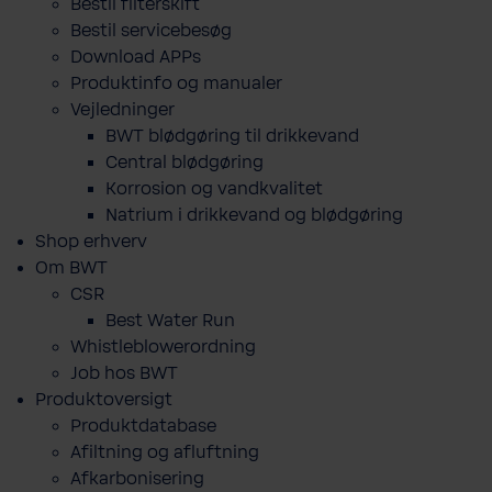
Bestil filterskift
Bestil servicebesøg
Download APPs
Produktinfo og manualer
Vejledninger
BWT blødgøring til drikkevand
Central blødgøring
Korro­sion og vand­kva­litet
Natrium i drikkevand og blødgøring
Shop erhverv
Om BWT
CSR
Best Water Run
Whistleblowerordning
Job hos BWT
Produktoversigt
Produktdatabase
​Afiltning og afluftning
Afkarbonisering