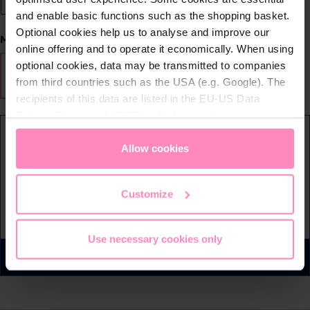
and enable basic functions such as the shopping basket.
Optional cookies help us to analyse and improve our
Vælg
Mængde
online offering and to operate it economically. When using
optional cookies, data may be transmitted to companies
10 kg
25 kg
(Denne mulighed er i øjeblikket ikke tilgæ
from third countries such as the USA (e.g. Google). The
recipients of this data are listed in the EU-US Data
Privacy Framework (DPF), which guarantees an
appropriate level of data protection. You can
accept all
Køb som abonnement
cookies
or
only allow necessary cookies
. You can
Allow cookies
access and change your chosen setting at any time in
the footer of this website.
Customize
1.025,00 DKK
Use necessary cookies only
Tilføj til indkøbskurv