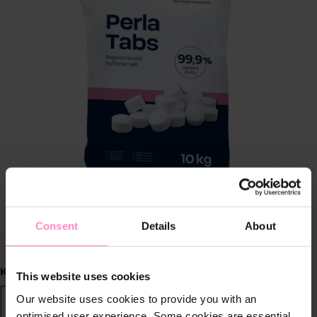
Consent
Details
About
Vælg
Køb enkeltvis eller spar tid og penge med abonnement
This website uses cookies
Our website uses cookies to provide you with an
Køb som enkel styk
Spar med abonnement
optimised user experience. Some cookies are essential