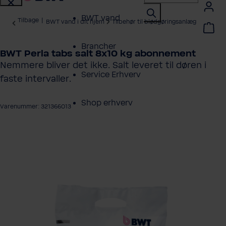
BWT vand
Tilbage
|
BWT vand i dit hjem
Tilbehør til blødgøringsanlæg
Brancher
BWT Perla tabs salt 8x10 kg abonnement
Nemmere bliver det ikke. Salt leveret til døren i
Service Erhverv
faste intervaller.
Shop erhverv
Varenummer: 321366013
Om BWT
ng over billedgalleri
Produktoversigt