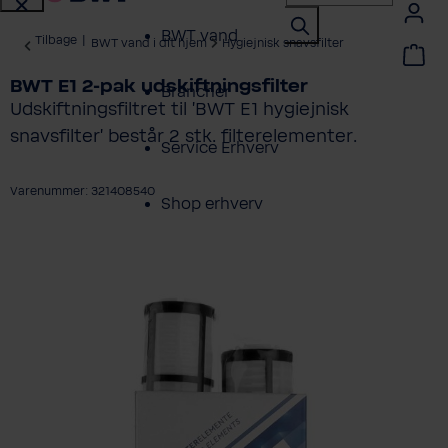
BWT vand
Tilbage
|
BWT vand i dit hjem
Hygiejnisk snavsfilter
BWT E1 2-pak udskiftningsfilter
Brancher
Udskiftningsfiltret til 'BWT E1 hygiejnisk
snavsfilter' består 2 stk. filterelementer.
Service Erhverv
Varenummer: 321408540
Shop erhverv
ring over billedgalleri
Om BWT
Produktoversigt