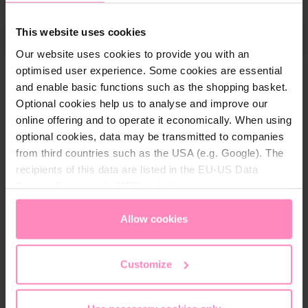
e
l
This website uses cookies
Tilføj til indkøbskurv
e
Our website uses cookies to provide you with an
c
optimised user experience. Some cookies are essential
t
Klar til forsendelse, estimeret leveringstid:
and enable basic functions such as the shopping basket.
q
1-3 hverdage
Optional cookies help us to analyse and improve our
u
online offering and to operate it economically. When using
a
Gratis fragt fra 899 kr.
optional cookies, data may be transmitted to companies
n
from third countries such as the USA (e.g. Google). The
30 dages fortrydelsesret
t
recipients of this data are listed in the EU-US Data
i
Privacy Framework (DPF), which guarantees an
Nem og sikker betaling
t
appropriate level of data protection. You can
accept all
y
cookies
or
only allow necessary cookies
. You can
Allow cookies
access and change your chosen setting at any time in
the footer of this website.
Customize
Beskrivelse
Udskiftningsfiltret til 'BWT E1 hygiejnisk snavsfilter'