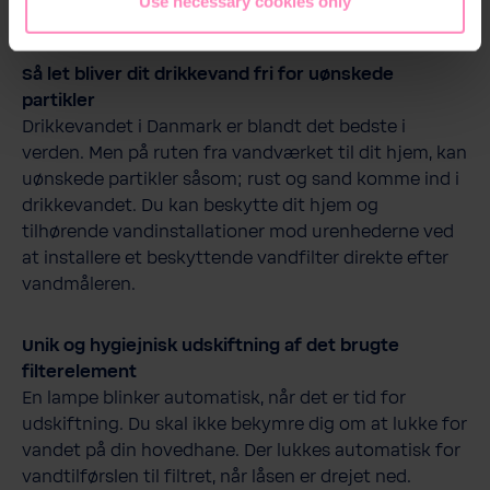
Use necessary cookies only
består af 2 stk. filterelementer.
Så let bliver dit drikkevand fri for uønskede
partikler
Drikkevandet i Danmark er blandt det bedste i
verden. Men på ruten fra vandværket til dit hjem, kan
uønskede partikler såsom; rust og sand komme ind i
drikkevandet. Du kan beskytte dit hjem og
tilhørende vandinstallationer mod urenhederne ved
at installere et beskyttende vandfilter direkte efter
vandmåleren.
Unik og hygiejnisk udskiftning af det brugte
filterelement
En lampe blinker automatisk, når det er tid for
udskiftning. Du skal ikke bekymre dig om at lukke for
vandet på din hovedhane. Der lukkes automatisk for
vandtilførslen til filtret, når låsen er drejet ned.