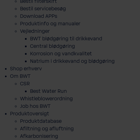
Bestil filterskift
Bestil servicebesøg
Download APPs
Produktinfo og manualer
Vejledninger
BWT blødgøring til drikkevand
Central blødgøring
Korro­sion og vand­kva­litet
Natrium i drikkevand og blødgøring
Shop erhverv
Om BWT
CSR
Best Water Run
Whistleblowerordning
Job hos BWT
Produktoversigt
Produktdatabase
​Afiltning og afluftning
Afkarbonisering