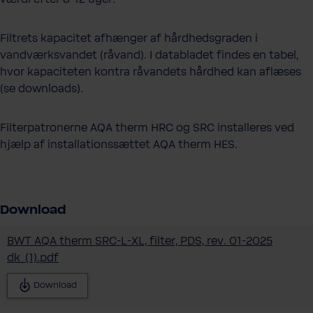
Filtrets kapacitet afhænger af hårdhedsgraden i
vandværksvandet (råvand). I databladet findes en tabel,
hvor kapaciteten kontra råvandets hårdhed kan aflæses
(se downloads).
Filterpatronerne AQA therm HRC og SRC installeres ved
hjælp af installationssættet AQA therm HES.
Download
BWT AQA therm SRC-L-XL, filter, PDS, rev. 01-2025
dk_(1).pdf
Download