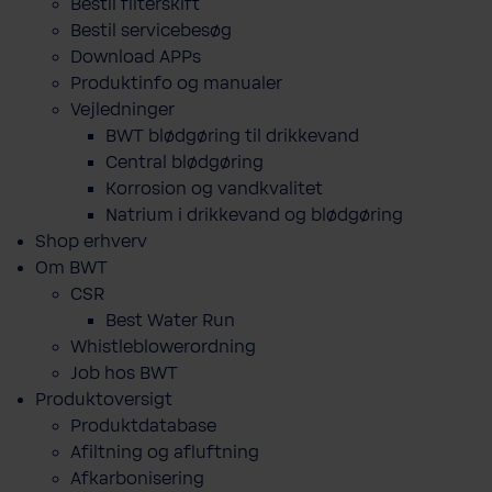
Bestil filterskift
Bestil servicebesøg
Download APPs
Produktinfo og manualer
Vejledninger
BWT blødgøring til drikkevand
Central blødgøring
Korro­sion og vand­kva­litet
Natrium i drikkevand og blødgøring
Shop erhverv
Om BWT
CSR
Best Water Run
Whistleblowerordning
Job hos BWT
Produktoversigt
Produktdatabase
​Afiltning og afluftning
Afkarbonisering