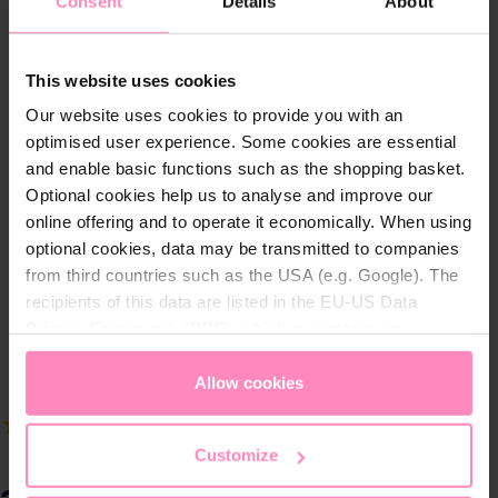
Consent
Details
About
This website uses cookies
Our website uses cookies to provide you with an
optimised user experience. Some cookies are essential
and enable basic functions such as the shopping basket.
Optional cookies help us to analyse and improve our
online offering and to operate it economically. When using
optional cookies, data may be transmitted to companies
from third countries such as the USA (e.g. Google). The
recipients of this data are listed in the EU-US Data
Privacy Framework (DPF), which guarantees an
appropriate level of data protection. You can
accept all
cookies
or
only allow necessary cookies
. You can
Allow cookies
access and change your chosen setting at any time in
15
produktanmeldelser
the footer of this website.
Customize