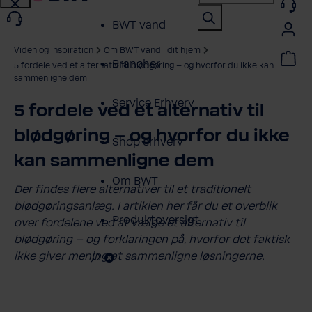
BWT vand
Viden og inspiration
Om BWT vand i dit hjem
Brancher
5 fordele ved et alternativ til blødgøring – og hvorfor du ikke kan
sammenligne dem
Service Erhverv
5 fordele ved et alternativ til
blødgøring – og hvorfor du ikke
Shop erhverv
kan sammenligne dem
Om BWT
Der findes flere alternativer til et traditionelt
blødgøringsanlæg. I artiklen her får du et overblik
Produktoversigt
over fordelene ved at vælge et alternativ til
blødgøring – og forklaringen på, hvorfor det faktisk
ikke giver mening at sammenligne løsningerne.