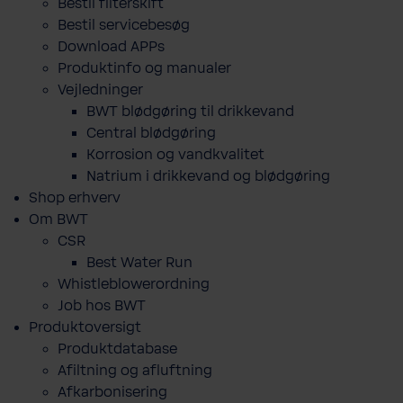
Bestil filterskift
Bestil servicebesøg
Download APPs
Produktinfo og manualer
Vejledninger
BWT blødgøring til drikkevand
Central blødgøring
Korro­sion og vand­kva­litet
Natrium i drikkevand og blødgøring
Shop erhverv
Om BWT
CSR
Best Water Run
Whistleblowerordning
Job hos BWT
Produktoversigt
Produktdatabase
​Afiltning og afluftning
Afkarbonisering