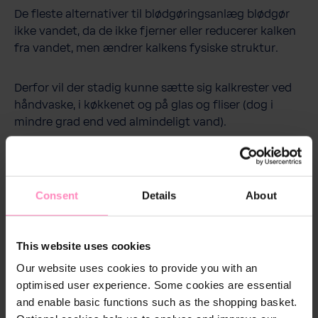
De fleste alternativer til blødgøringsanlæg blødgør
ikke vandet, da de ikke fjerner eller reducerer kalken
fra vandet, men ændrer kalkens fysiske struktur.
Derfor vil der stadig kunne sætte sig kalkrester ved
håndvaske, i køkkenet og på glas og fliser (dog i
mindre grad end ved almindeligt vand).
Consent
Details
About
De fleste alternativer til
This website uses cookies
blødgøringsanlæg blødgør ikke
Our website uses cookies to provide you with an
vandet, da de ikke fjerner eller
optimised user experience. Some cookies are essential
reducerer kalken fra vandet,
and enable basic functions such as the shopping basket.
men kun ændrer kalkens