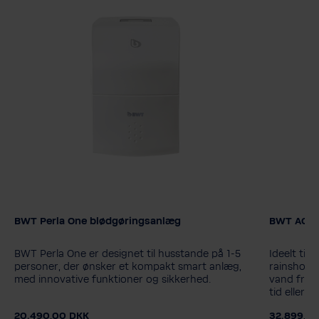
BWT Perla One blødgøringsanlæg
BWT AQA l
Tilkøb installationssæt til blødgøringsanlæg
Tilkøb in
Ellers tak. Det behøver jeg ikke.
Ellers ta
BWT Perla One er designet til husstande på 1-5
Ideelt til
Ja tak, jeg ønsker at tilføje et
Ja tak, j
personer, der ønsker et kompakt smart anlæg,
rainshower
med innovative funktioner og sikkerhed.
vand fra 
installationssæt
installa
tid eller 
20.490,00 DKK
32.899,0