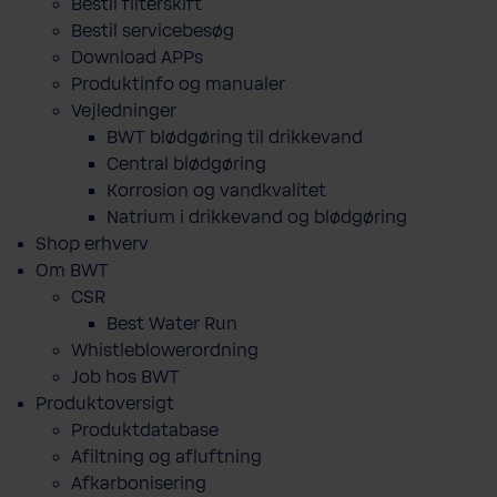
Bestil filterskift
Bestil servicebesøg
Download APPs
Produktinfo og manualer
Vejledninger
BWT blødgøring til drikkevand
Central blødgøring
Korro­sion og vand­kva­litet
Natrium i drikkevand og blødgøring
Shop erhverv
Om BWT
CSR
Best Water Run
Whistleblowerordning
Job hos BWT
Produktoversigt
Produktdatabase
​Afiltning og afluftning
Afkarbonisering