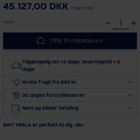
45.127,00 DKK
Priser er inkl.
S
moms.
e
l
Tilføj til indkøbskurv
e
c
t
Tilgængelig om 14 dage, leveringstid 1-3
q
dage
u
a
Gratis fragt fra 899 kr.
n
30 dages fortrydelsesret
t
i
Nem og sikker betaling
t
y
BWT PERLA er perfekt til dig, der: