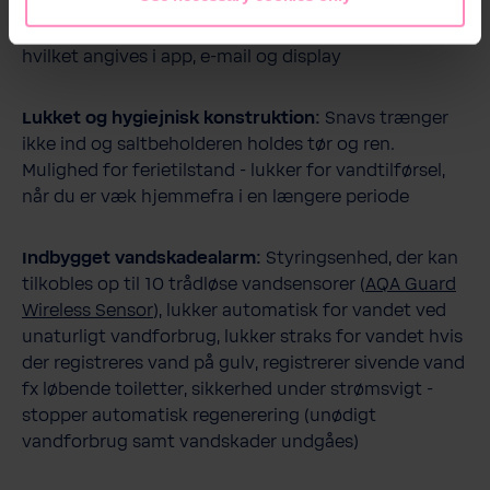
Notifikationer om saltforbrug og tid til
påfyldning:
Overvåger den faktiske saltbeholdning,
hvilket angives i app, e-mail og display
Lukket og hygiejnisk konstruktion:
Snavs trænger
ikke ind og saltbeholderen holdes tør og ren.
Mulighed for ferietilstand - lukker for vandtilførsel,
når du er væk hjemmefra i en længere periode
Indbygget vandskadealarm:
Styringsenhed, der kan
tilkobles op til 10 trådløse vandsensorer (
AQA Guard
Wireless Sensor
), lukker automatisk for vandet ved
unaturligt vandforbrug, lukker straks for vandet hvis
der registreres vand på gulv, registrerer sivende vand
fx løbende toiletter, sikkerhed under strømsvigt -
stopper automatisk regenerering (unødigt
vandforbrug samt vandskader undgåes)