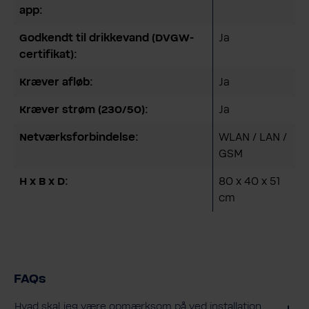
app:
Godkendt til drikkevand (DVGW-
Ja
certifikat):
Kræver afløb:
Ja
Kræver strøm (230/50):
Ja
Netværksforbindelse:
WLAN / LAN /
GSM
H x B x D:
80 x 40 x 51
cm
FAQs
Hvad skal jeg være opmærksom på ved installation