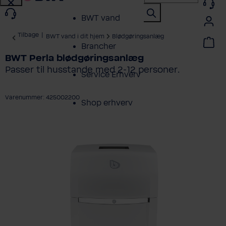
BWT vand
Tilbage
|
BWT vand i dit hjem
Blødgøringsanlæg
Brancher
BWT Perla blødgøringsanlæg
Passer til husstande med 2-12 personer.
Service Erhverv
Varenummer: 425002200
Shop erhverv
ring over billedgalleri
Om BWT
Produktoversigt