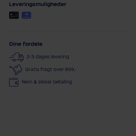
Leveringsmuligheder
Dine fordele
2-3 dages levering
Gratis fragt over 899,-
Nem & sikker betaling
kundeservice@bwt.dk
43
>
>
>
>
>