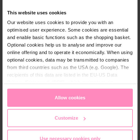
Ønsker ekstra sikkerhedsfunktioner, fx
This website uses cookies
ferietilstand
Elsker app-styring
Our website uses cookies to provide you with an
optimised user experience. Some cookies are essential
and enable basic functions such as the shopping basket.
BWT Perla forbindes til WiFi og via Best Water App.
Optional cookies help us to analyse and improve our
Her får du overblik over blødgøringsanlæggets
online offering and to operate it economically. When using
status og modtager relevante notifikationer -
optional cookies, data may be transmitted to companies
eksempelvis ved service eller når der skal fyldes mere
from third countries such as the USA (e.g. Google). The
salt på anlægget. Desuden beskytter BWT Perla mod
recipients of this data are listed in the EU-US Data
vandskader med de integrerede sikkerhedssystemer.
Privacy Framework (DPF), which guarantees an
Nu beskytter du ikke kun dit hjem mod kalk, men
appropriate level of data protection. You can
accept all
også mod vandskader.
cookies
or
only allow necessary cookies
. You can
Allow cookies
access and change your chosen setting at any time in
Intelligent forbrug af salt og vand:
Perla tager altid
the footer of this website.
udgangspunkt i det faktiske forbrug af blødgjort
Customize
vand.
Use necessary cookies only