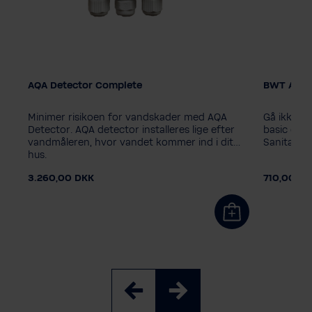
AQA Detector Complete
BWT AQA 
Minimer risikoen for vandskader med AQA
Gå ikke p
Detector. AQA detector installeres lige efter
basic elle
vandmåleren, hvor vandet kommer ind i dit
Sanitabs s
hus.
3.260,00 DKK
710,00 D