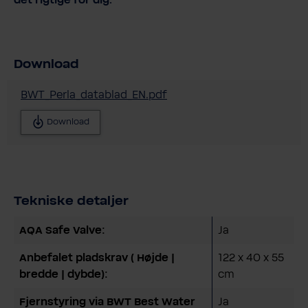
Download
BWT_Perla_datablad_EN.pdf
Download
Tekniske detaljer
AQA Safe Valve:
Ja
Anbefalet pladskrav ( Højde |
122 x 40 x 55
bredde | dybde):
cm
Fjernstyring via BWT Best Water
Ja