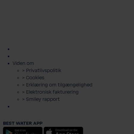
kundeservice@bwt.dk
43
>
>
>
>
>
600
Bestil
Bestil
Book
Lej
Downloads
500
filterskift
salt
servicebesøg
anlæg
og
guides
Viden om
> Privatlivspolitik
> Cookies
> Erklæring om tilgængelighed
> Elektronisk fakturering
> Smiley rapport
BWT Perla Home blødgøringsanlæg
BEST WATER APP
37.991,00 DKK
Android
iOS
Priser er inkl. moms.