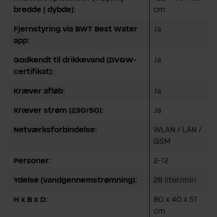
bredde | dybde):
cm
Fjernstyring via BWT Best Water
Ja
app:
Godkendt til drikkevand (DVGW-
Ja
certifikat):
Kræver afløb:
Ja
Kræver strøm (230/50):
Ja
Netværksforbindelse:
WLAN / LAN /
GSM
Personer:
2-12
Ydelse (vandgennemstrømning):
28 liter/min
H x B x D:
80 x 40 x 51
cm