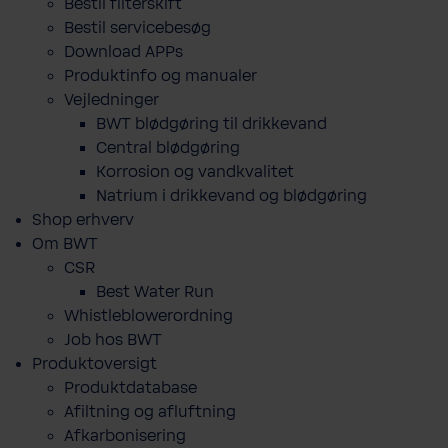
Bestil filterskift
Bestil servicebesøg
Download APPs
Produktinfo og manualer
Vejledninger
BWT blødgøring til drikkevand
Central blødgøring
Korro­sion og vand­kva­litet
Natrium i drikkevand og blødgøring
Shop erhverv
Om BWT
CSR
Best Water Run
Whistleblowerordning
Job hos BWT
Produktoversigt
Produktdatabase
​Afiltning og afluftning
Afkarbonisering