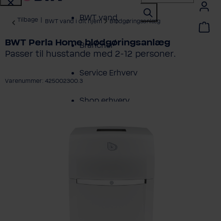
BWT vand
Tilbage
|
BWT vand i dit hjem
Blødgøringsanlæg
BWT Perla Home blødgøringsanlæg
Brancher
Passer til husstande med 2-12 personer.
Service Erhverv
Varenummer: 425002300.3
Shop erhverv
ring over billedgalleri
Om BWT
Produktoversigt