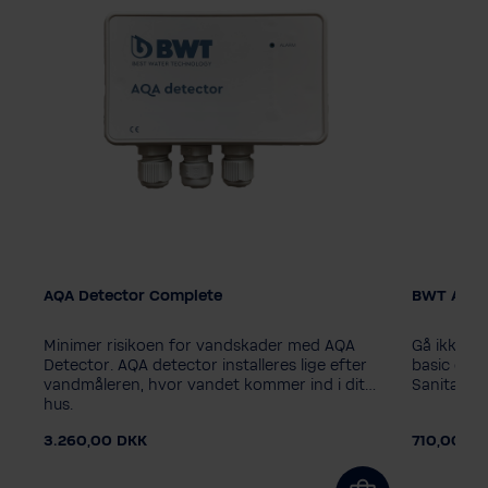
AQA Detector Complete
BWT AQA 
Minimer risikoen for vandskader med AQA
Gå ikke p
Detector. AQA detector installeres lige efter
basic elle
vandmåleren, hvor vandet kommer ind i dit
Sanitabs s
hus.
3.260,00 DKK
710,00 D