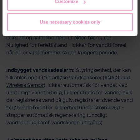
Customize
påfyldning:
Overvåger den faktiske saltbeholdning,
hvilket angives i app, e-mail og display
Use necessary cookies only
Lukket og hygiejnisk konstruktion:
Snavs trænger
ikke ind og saltbeholderen holdes tør og ren.
Mulighed for ferietilstand - lukker for vandtilførsel,
når du er væk hjemmefra i en længere periode
Indbygget vandskadealarm:
Styringsenhed, der kan
tilkobles op til 10 trådløse vandsensorer (
AQA Guard
Wireless Sensor
), lukker automatisk for vandet ved
unaturligt vandforbrug, lukker straks for vandet hvis
der registreres vand på gulv, registrerer sivende vand
fx løbende toiletter, sikkerhed under strømsvigt -
stopper automatisk regenerering (unødigt
vandforbrug samt vandskader undgåes)