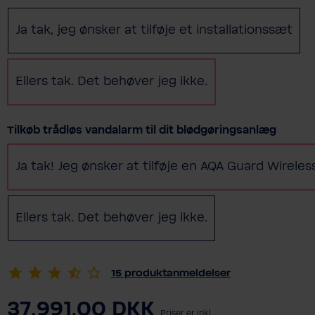
Ja tak, jeg ønsker at tilføje et installationssæt
Ellers tak. Det behøver jeg ikke.
Vælg
Tilkøb trådløs vandalarm til dit blødgøringsanlæg
Ja tak! Jeg ønsker at tilføje en AQA Guard Wirele
Ellers tak. Det behøver jeg ikke.
15
produktanmeldelser
37.991,00 DKK
Priser er inkl.