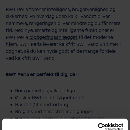
BWT Perla forener intelligens, brugervenlighed og
sikkerhed. En hverdag uden kalk i vandet bliver
nemmere, rengøringen bliver mindre og du får mere
tid. Med nye, smarte og intelligente funktioner er
BWT Perla
blødgøringsanlægget
til det moderne
hjem. BWT Perla leverer kalkfrit BWT vand 24 timer i
døgnet, så du kan nyde godt af de mange fordele
ved kalkfrit BWT vand.
BWT Perla er perfekt til dig, der:
Bor i parcelhus, villa ell. lign.
Ønsker BWT vand døgnet rundt
Har et højt vandforbrug
Bruger vand flere steder ad gangen
Har en pool, spabad eller et stort badekar
Vil beskytte dit hjem mod vandskader