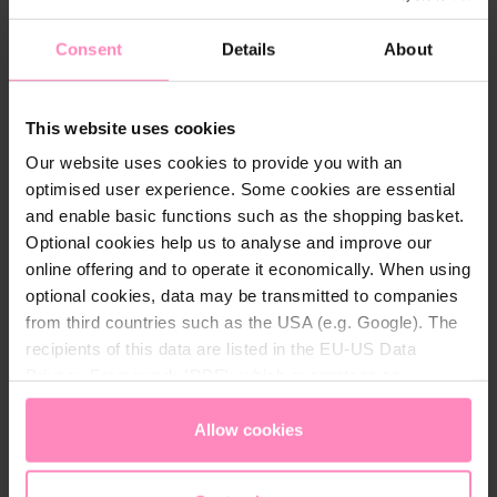
Ønsker ekstra sikkerhedsfunktioner, fx
ferietilstand
Consent
Details
About
Elsker app-styring
BWT Perla forbindes til WiFi og via Best Water App.
This website uses cookies
Her får du overblik over blødgøringsanlæggets
Our website uses cookies to provide you with an
status og modtager relevante notifikationer -
optimised user experience. Some cookies are essential
eksempelvis ved service eller når der skal fyldes mere
and enable basic functions such as the shopping basket.
salt på anlægget. Desuden beskytter BWT Perla mod
Optional cookies help us to analyse and improve our
vandskader med de integrerede sikkerhedssystemer.
online offering and to operate it economically. When using
Nu beskytter du ikke kun dit hjem mod kalk, men
optional cookies, data may be transmitted to companies
også mod vandskader.
from third countries such as the USA (e.g. Google). The
recipients of this data are listed in the EU-US Data
Intelligent forbrug af salt og vand:
Perla tager altid
Privacy Framework (DPF), which guarantees an
udgangspunkt i det faktiske forbrug af blødgjort
appropriate level of data protection. You can
accept all
vand.
cookies
or
only allow necessary cookies
. You can
Allow cookies
access and change your chosen setting at any time in
the footer of this website.
Notifikationer om saltforbrug og tid til