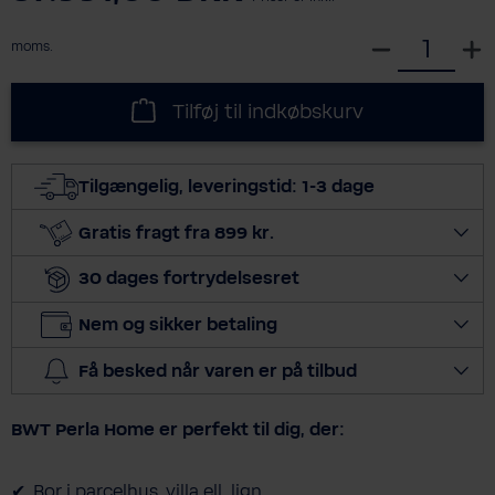
S
moms.
e
l
Tilføj til indkøbskurv
e
c
t
Tilgængelig, leveringstid: 1-3 dage
q
u
Gratis fragt fra 899 kr.
a
30 dages fortrydelsesret
n
t
Nem og sikker betaling
i
t
Få besked når varen er på tilbud
y
BWT Perla Home er perfekt til dig, der:
Bor i parcelhus, villa ell. lign.