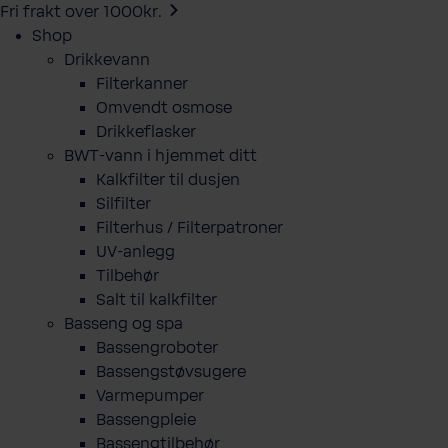
Fri frakt over 1000kr.
Shop
Drikkevann
Filterkanner
Omvendt osmose
Drikkeflasker
BWT-vann i hjemmet ditt
Kalkfilter til dusjen
Silfilter
Filterhus / Filterpatroner
UV-anlegg
Tilbehør
Salt til kalkfilter
Basseng og spa
Bassengroboter
Bassengstøvsugere
Varmepumper
Bassengpleie
Bassengtilbehør