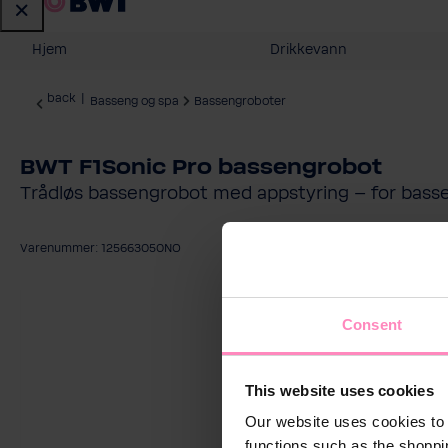
Hjem
Drikkevann
back
|
Basseng og spa
Bassengroboter
BWT F1Sonic Pro bassengrobot
Trådløs bassengrobot med appstyring – for basse
Varenummer: 125663050NO
Hopp over bildegalleri
Consent
This website uses cookies
Our website uses cookies to 
functions such as the shoppi