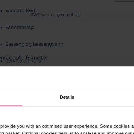
Vann fra BWT
BWT-vann i hjemmet ditt
Vannrensing
Basseng og bassengvann
ng opptil 15 meter
Service og Kurs
Om BWT
For ø
Forhandlere
Details
fores
Produkter
provide you with an optimised user experience. Some cookies ar
ng basket. Optional cookies help us to analyse and improve our o