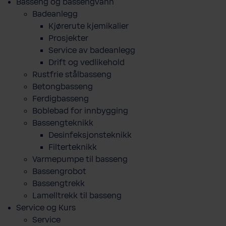
Basseng og bassengvann
Badeanlegg
Kjørerute kjemikalier
Prosjekter
Service av badeanlegg
Drift og vedlikehold
Rustfrie stålbasseng
Betongbasseng
Ferdigbasseng
Boblebad for innbygging
Bassengteknikk
Desinfeksjonsteknikk
Filterteknikk
Varmepumpe til basseng
Bassengrobot
Bassengtrekk
Lamelltrekk til basseng
Service og Kurs
Service