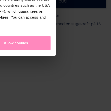
Forespør pristilbud
rd countries such as the USA
DPF), which guarantees an
ekt for basseng opptil 15 meter
okies
. You can access and
jør gulv, vegger og vannlinje med en sugekraft på 15
.
kg
Allow cookies