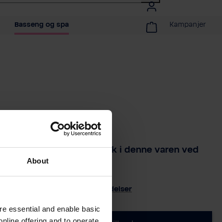
Basseng og spa
Kampanjer
yeblikket kan du kun få tak i denne varen ved
About
pørsel.
15
Produktanmeldelser
e essential and enable basic
nline offering and to operate