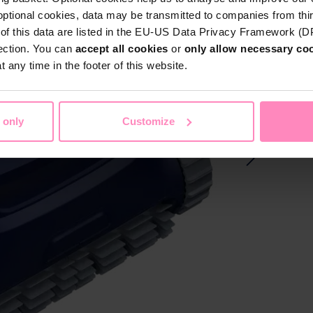
optional cookies, data may be transmitted to companies from thi
s of this data are listed in the EU-US Data Privacy Framework (
Perf
tection. You can
accept all cookies
or
only allow necessary co
 any time in the footer of this website.
Reng
m³/t
7,9 
 only
Customize