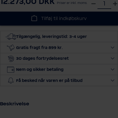
12.273,00 DKK
S
Priser er inkl. moms.
e
l
Tilføj til indkøbskurv
e
c
t
Tilgængelig, leveringstid: 3-4 uger
q
u
Gratis fragt fra 899 kr.
a
30 dages fortrydelsesret
n
t
Nem og sikker betaling
i
t
Få besked når varen er på tilbud
y
Beskrivelse