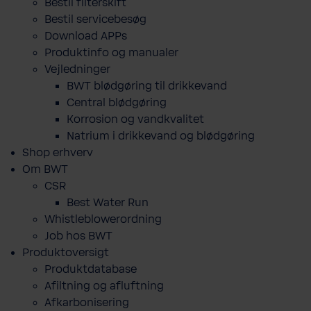
Bestil filterskift
Bestil servicebesøg
Download APPs
Produktinfo og manualer
Vejledninger
BWT blødgøring til drikkevand
Central blødgøring
Korro­sion og vand­kva­litet
Natrium i drikkevand og blødgøring
Shop erhverv
Om BWT
CSR
Best Water Run
Whistleblowerordning
Job hos BWT
Produktoversigt
Produktdatabase
​Afiltning og afluftning
Afkarbonisering