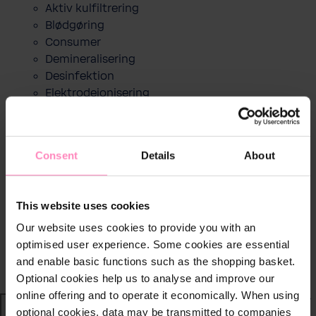
Aktiv kulfiltrering
Blødgøring
Consumer
Demineralisering
Desinfektion
Elektrodeionisering
Elektrolyse
Mineralisering
Omvendt osmose (RO-anlæg)
Consent
Details
About
Poolteknologi
Snavsfilter
Styring og doseringspumpe
This website uses cookies
Ultrafiltrering (UF-filtre)
Our website uses cookies to provide you with an
Vandautomat og vandkøler
optimised user experience. Some cookies are essential
Vandprøver og testudstyr
and enable basic functions such as the shopping basket.
Varmecentral
Optional cookies help us to analyse and improve our
online offering and to operate it economically. When using
Shop Privat
optional cookies, data may be transmitted to companies