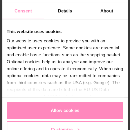
15
produktanmeldelser
Consent
Details
About
209,00 DKK
-25%
This website uses cookies
156,75 DKK
S
Priser er inkl. moms.
Our website uses cookies to provide you with an
e
optimised user experience. Some cookies are essential
l
Tilføj til indkøbskurv
and enable basic functions such as the shopping basket.
e
Optional cookies help us to analyse and improve our
c
online offering and to operate it economically. When using
t
Klar til forsendelse, estimeret leveringstid:
optional cookies, data may be transmitted to companies
q
1-3 hverdage
from third countries such as the USA (e.g. Google). The
u
recipients of this data are listed in the EU-US Data
a
Gratis fragt fra 899 kr.
Privacy Framework (DPF), which guarantees an
n
appropriate level of data protection. You can
accept all
30 dages fortrydelsesret
t
cookies
or
only allow necessary cookies
. You can
Allow cookies
i
Nem og sikker betaling
access and change your chosen setting at any time in
t
the footer of this website.
y
Customize