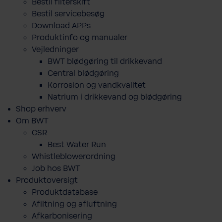
Bestil filterskift
Bestil servicebesøg
Download APPs
Produktinfo og manualer
Vejledninger
BWT blødgøring til drikkevand
Central blødgøring
Korro­sion og vand­kva­litet
Natrium i drikkevand og blødgøring
Shop erhverv
Om BWT
CSR
Best Water Run
Whistleblowerordning
Job hos BWT
Produktoversigt
Produktdatabase
​Afiltning og afluftning
Afkarbonisering