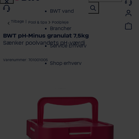
BWT vand
Tilbage
|
Pool & Spa
Poolpleje
Brancher
BWT pH-Minus granulat 7,5kg
Sænker poolvandets pH-værdi
Service Erhverv
Varenummer: 701001005
Shop erhverv
ring over billedgalleri
Om BWT
Produktoversigt