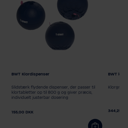
BWT Klordispenser
BWT klorg
Størrelse
1 kg
5 
Slidstærk flydende dispenser, der passer til
Klorgranula
klortabletter op til 800 g og giver præcis,
individuelt justerbar dosering
DKK
344,25 D
155,00 DKK