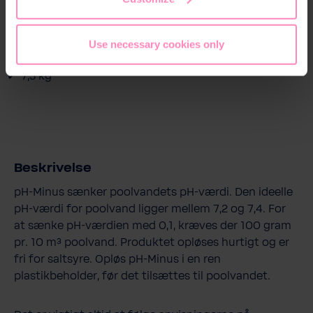
Hurtigtopløsligt
Sænker pH-værdi
Use necessary cookies only
Fri for saltsyre
7,5 kg
Beskrivelse
pH-Minus sænker poolvandets pH-værdi. Den ideelle
pH-værdi for poolvand ligger mellem 7,2 og 7,4. For
at sænke pH-værdien med 0,1, kræves der 100 gram
pr. 10 m³ poolvand. Produktet opløses hurtigt og er
fri for saltsyre. Opløs pH-Minus i en ren
plastikbeholder, før det tilsættes til poolvandet.