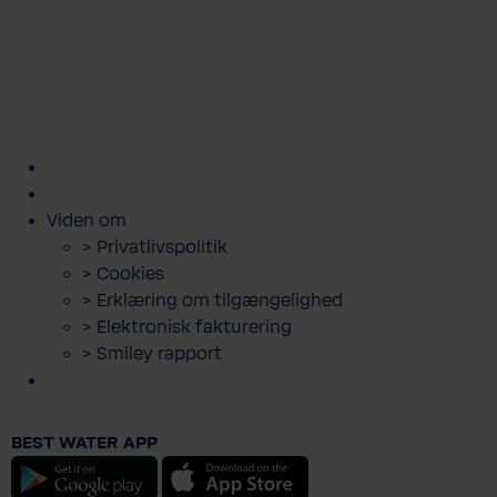
kundeservice@bwt.dk
43
>
>
>
>
>
600
Bestil
Bestil
Book
Lej
Downloads
500
filterskift
salt
servicebesøg
anlæg
og
guides
Viden om
> Privatlivspolitik
> Cookies
> Erklæring om tilgængelighed
> Elektronisk fakturering
> Smiley rapport
BWT pH-Minus granulat 7,5kg
BEST WATER APP
156,75 DKK
Android
iOS
Priser er inkl. moms.