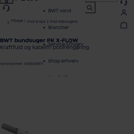
BWT vand
Tilbage
|
Pool & Spa
Pool støvsugere
Brancher
BWT bundsuger PK X-FLOW
Service Erhverv
Kraftfuld og kabelfri poolrengøring
Shop erhverv
Varenummer: 555800971
Om BWT
ng over billedgalleri
Produktoversigt