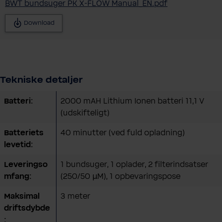
BWT bundsuger PK X-FLOW Manual_EN.pdf
Download
Tekniske detaljer
Batteri:
2000 mAH Lithium Ionen batteri 11,1 V
(udskifteligt)
Batteriets
40 minutter (ved fuld opladning)
levetid:
Leveringso
1 bundsuger, 1 oplader, 2 filterindsatser
mfang:
(250/50 µM), 1 opbevaringspose
Maksimal
3 meter
driftsdybde
: