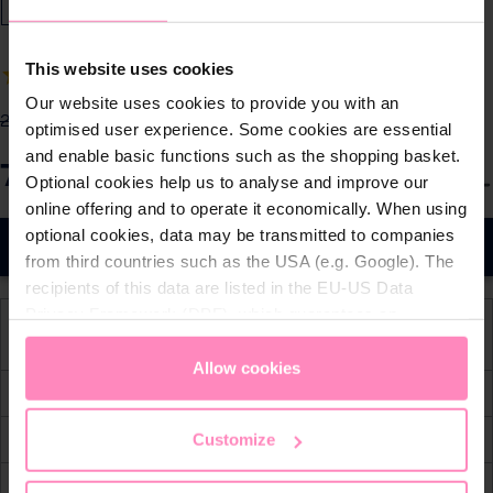
This website uses cookies
15
produktanmeldelser
Our website uses cookies to provide you with an
2.123,00 DKK
-65%
optimised user experience. Some cookies are essential
and enable basic functions such as the shopping basket.
749,00 DKK
S
Optional cookies help us to analyse and improve our
Priser er inkl. moms.
e
online offering and to operate it economically. When using
l
optional cookies, data may be transmitted to companies
Tilføj til indkøbskurv
e
from third countries such as the USA (e.g. Google). The
c
recipients of this data are listed in the EU-US Data
t
Privacy Framework (DPF), which guarantees an
Klar til forsendelse, estimeret leveringstid: 1-3
q
appropriate level of data protection. You can
accept all
hverdage
u
cookies
or
only allow necessary cookies
. You can
Allow cookies
a
access and change your chosen setting at any time in
Gratis fragt fra 899 kr.
n
the footer of this website.
30 dages fortrydelsesret
Customize
t
i
Nem og sikker betaling