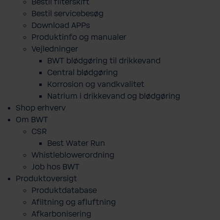
Bestil filterskift
Bestil servicebesøg
Download APPs
Produktinfo og manualer
Vejledninger
BWT blødgøring til drikkevand
Central blødgøring
Korro­sion og vand­kva­litet
Natrium i drikkevand og blødgøring
Shop erhverv
Om BWT
CSR
Best Water Run
Whistleblowerordning
Job hos BWT
Produktoversigt
Produktdatabase
​Afiltning og afluftning
Afkarbonisering