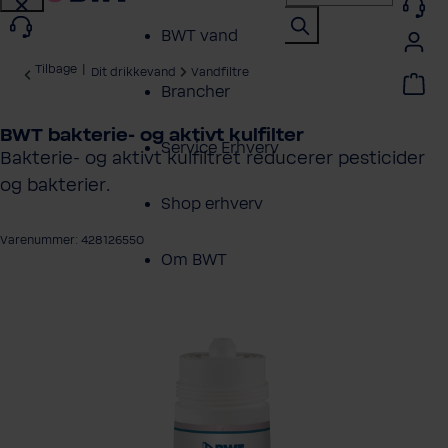
BWT vand
Tilbage
|
Dit drikkevand
Vandfiltre
Brancher
BWT bakterie- og aktivt kulfilter
Service Erhverv
Bakterie- og aktivt kulfiltret reducerer pesticider
og bakterier.
Shop erhverv
Varenummer: 428126550
Om BWT
ng over billedgalleri
Produktoversigt