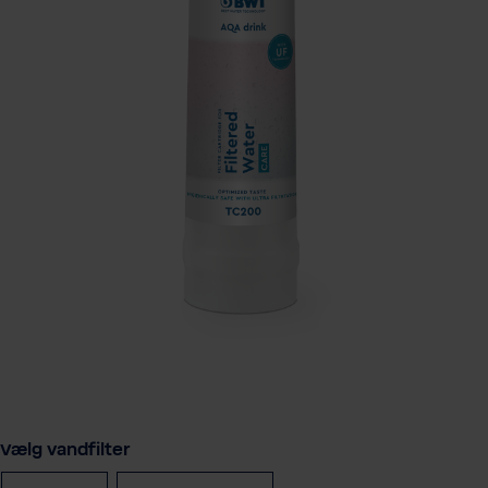
Vælg
Vælg vandfilter