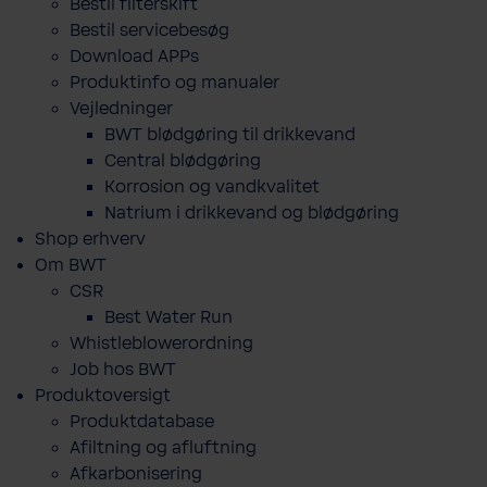
Bestil filterskift
Bestil servicebesøg
Download APPs
Produktinfo og manualer
Vejledninger
BWT blødgøring til drikkevand
Central blødgøring
Korro­sion og vand­kva­litet
Natrium i drikkevand og blødgøring
Shop erhverv
Om BWT
CSR
Best Water Run
Whistleblowerordning
Job hos BWT
Produktoversigt
Produktdatabase
​Afiltning og afluftning
Afkarbonisering