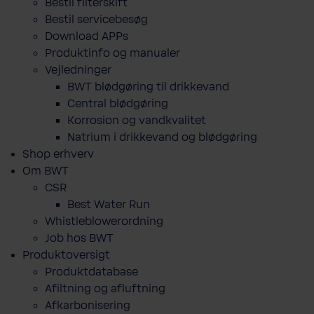
Bestil filterskift
Bestil servicebesøg
Download APPs
Produktinfo og manualer
Vejledninger
BWT blødgøring til drikkevand
Central blødgøring
Korro­sion og vand­kva­litet
Natrium i drikkevand og blødgøring
Shop erhverv
Om BWT
CSR
Best Water Run
Whistleblowerordning
Job hos BWT
Produktoversigt
Produktdatabase
​Afiltning og afluftning
Afkarbonisering