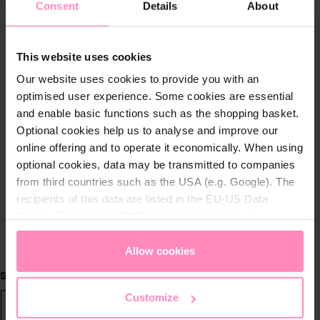
Consent
Details
About
This website uses cookies
Our website uses cookies to provide you with an
optimised user experience. Some cookies are essential
and enable basic functions such as the shopping basket.
Optional cookies help us to analyse and improve our
online offering and to operate it economically. When using
optional cookies, data may be transmitted to companies
from third countries such as the USA (e.g. Google). The
recipients of this data are listed in the EU-US Data
Privacy Framework (DPF), which guarantees an
appropriate level of data protection. You can
accept all
cookies
or
only allow necessary cookies
. You can
Allow cookies
access and change your chosen setting at any time in
Vælg
Størrelse
the footer of this website.
Customize
L
S