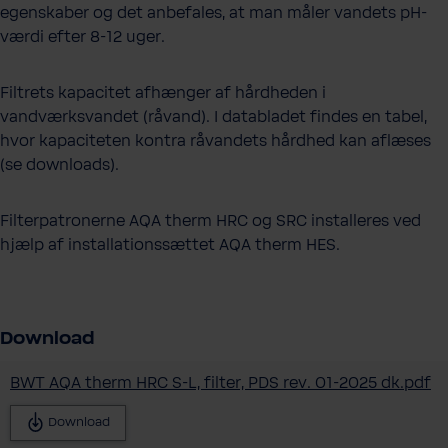
egenskaber og det anbefales, at man måler vandets pH-
værdi efter 8-12 uger.
Filtrets kapacitet afhænger af hårdheden i
vandværksvandet (råvand). I databladet findes en tabel,
hvor kapaciteten kontra råvandets hårdhed kan aflæses
(se downloads).
Filterpatronerne AQA therm HRC og SRC installeres ved
hjælp af installationssættet AQA therm HES.
Download
BWT AQA therm HRC S-L, filter, PDS rev. 01-2025 dk.pdf
Download