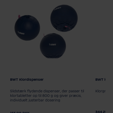
BWT Klordispenser
BWT klorg
Størrelse
1 kg
5 
Slidstærk flydende dispenser, der passer til
Klorgranula
klortabletter op til 800 g og giver præcis,
individuelt justerbar dosering
DKK
344,25 D