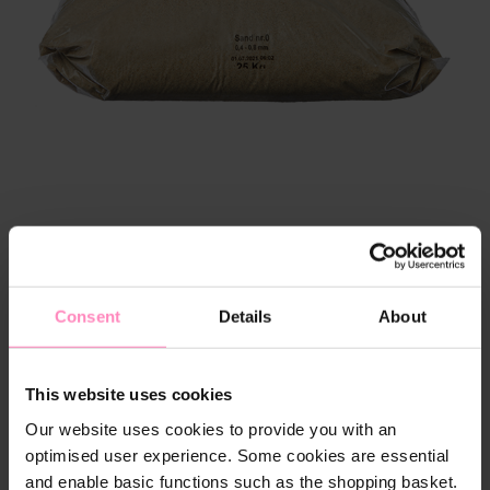
Consent
Details
About
Vælg
Vægt
This website uses cookies
5 kg
25 kg
Our website uses cookies to provide you with an
optimised user experience. Some cookies are essential
and enable basic functions such as the shopping basket.