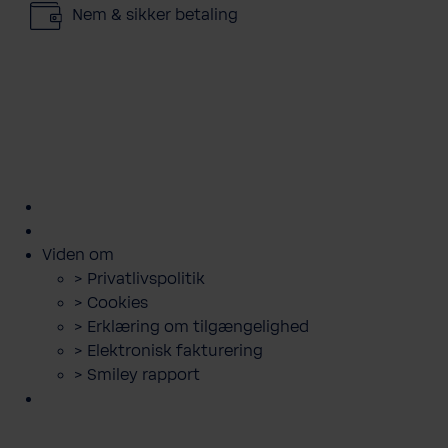
Nem & sikker betaling
kundeservice@bwt.dk
43
>
>
>
>
>
600
Bestil
Bestil
Book
Lej
Downloads
500
filterskift
salt
servicebesøg
anlæg
og
guides
Viden om
> Privatlivspolitik
> Cookies
> Erklæring om tilgængelighed
> Elektronisk fakturering
> Smiley rapport
BWT filtersand 0,4-0,8 mm