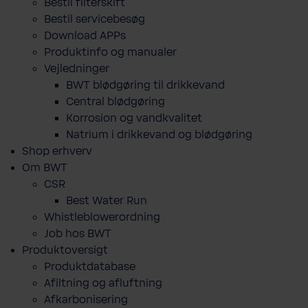
Bestil filterskift
Bestil servicebesøg
Download APPs
Produktinfo og manualer
Vejledninger
BWT blødgøring til drikkevand
Central blødgøring
Korro­sion og vand­kva­litet
Natrium i drikkevand og blødgøring
Shop erhverv
Om BWT
CSR
Best Water Run
Whistleblowerordning
Job hos BWT
Produktoversigt
Produktdatabase
​Afiltning og afluftning
Afkarbonisering