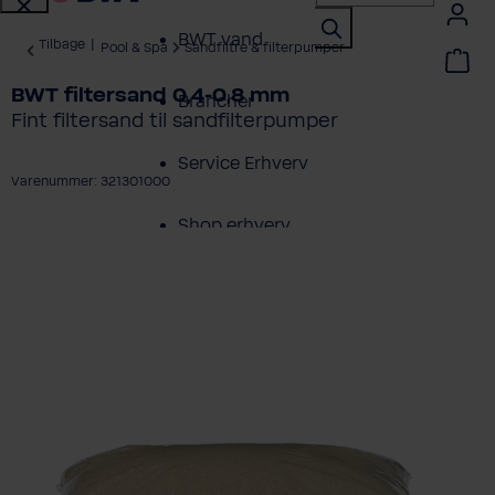
BWT vand
Tilbage
|
Pool & Spa
Sandfiltre & filterpumper
BWT filtersand 0,4-0,8 mm
Brancher
Fint filtersand til sandfilterpumper
Service Erhverv
Varenummer: 321301000
Shop erhverv
ring over billedgalleri
Om BWT
Produktoversigt