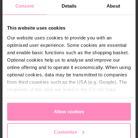
Consent
Details
About
Vælg
Størrelse
S
V
M
L
XL
2XL
(Denne mulighed er i øjeblikket ikke tilgængelig.)
(Denne mulighed er i øjeblikket ikke tilgæng
(Denne mulighed er i øjeblikket ikke t
This website uses cookies
Our website uses cookies to provide you with an
optimised user experience. Some cookies are essential
15
produktanmeldelser
and enable basic functions such as the shopping basket.
Optional cookies help us to analyse and improve our
online offering and to operate it economically. When using
2.859,00 DKK
S
optional cookies, data may be transmitted to companies
Priser er inkl. moms.
e
from third countries such as the USA (e.g. Google). The
l
recipients of this data are listed in the EU-US Data
Tilføj til indkøbskurv
e
Privacy Framework (DPF), which guarantees an
c
appropriate level of data protection. You can
accept all
t
cookies
or
only allow necessary cookies
. You can
Allow cookies
Klar til forsendelse, estimeret leveringstid:
q
access and change your chosen setting at any time in
1-3 hverdage
u
the footer of this website.
Customize
a
Gratis fragt fra 899 kr.