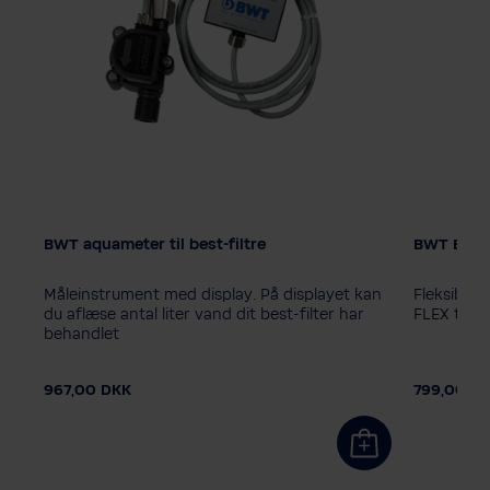
BWT aquameter til best-filtre
BWT Best
ge
Måleinstrument med display. På displayet kan
Fleksibelt
du aflæse antal liter vand dit best-filter har
FLEX tilslu
behandlet
967,00 DKK
799,00 D