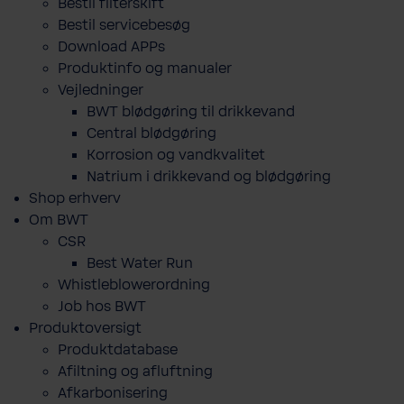
Bestil filterskift
Bestil servicebesøg
Download APPs
Produktinfo og manualer
Vejledninger
BWT blødgøring til drikkevand
Central blødgøring
Korro­sion og vand­kva­litet
Natrium i drikkevand og blødgøring
Shop erhverv
Om BWT
CSR
Best Water Run
Whistleblowerordning
Job hos BWT
Produktoversigt
Produktdatabase
​Afiltning og afluftning
Afkarbonisering