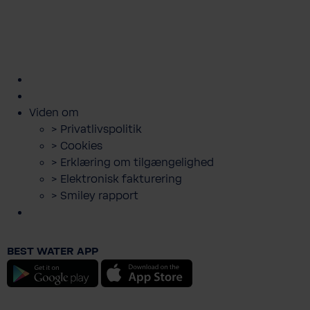
kundeservice@bwt.dk
43
>
>
>
>
>
600
Bestil
Bestil
Book
Lej
Downloads
500
filterskift
salt
servicebesøg
anlæg
og
guides
Viden om
> Privatlivspolitik
> Cookies
> Erklæring om tilgængelighed
> Elektronisk fakturering
> Smiley rapport
BWT bestprotect 2XL vandfilter
BEST WATER APP
2.859,00 DKK
Android
iOS
Priser er inkl. moms.
Tilføj til indkøbskurv