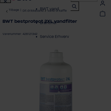
BWT vand
Tilbage
|
Dit drikkevand
Vand til kaffe
BWT bestprotect 2XL vandfilter
Brancher
Varenummer: 428121342
Service Erhverv
ring over billedgalleri
Shop erhverv
Om BWT
Produktoversigt