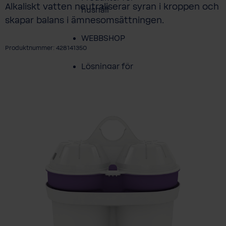
Alkaliskt vatten neutraliserar syran i kroppen och
hushåll
skapar balans i ämnesomsättningen.
WEBBSHOP
Produktnummer: 428141350
Lösningar för
ppa över bildgalleri
företag
Service
Produktöversikt
Om BWT
BWT Historier