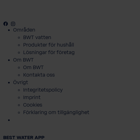
Facebook
Youtube
Instagram
Områden
BWT vatten
Produkter för hushåll
Lösningar för företag
Om BWT
Om BWT
Kontakta oss
Övrigt
Integritetspolicy
Imprint
Cookies
Balanced Alkalized Water filter 3-pack
Förklaring om tillgänglighet
349,00 SEK
Priser inkl. moms, plus
BEST WATER APP
leveranskostnader