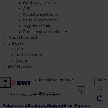
Guides og service
APP
Produktregistrering
Saltabonnementer
Tryghedsaftaler
Book en servicetekniker
Produktöversikt
Om BWT
CSR
bottlefreezone
$name
BWT Historier
Beställ vattenprov
BWT Vatten
tillbaka
|
Dricksvatten
Vattenfilter
Balanced Alkalized Water filter 3-pack
Produkter för