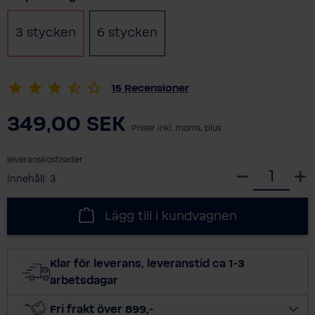
3 stycken
6 stycken
(Det här alternativet är för nä
15
Recensioner
349,00 SEK
Priser inkl. moms, plus
leveranskostnader
V
Innehåll:
3
ä
l
Lägg till i kundvagnen
j
a
n
Klar för leverans, leveranstid ca 1-3
t
arbetsdagar
a
l
Fri frakt över 899,-