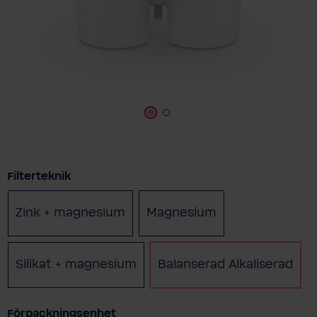
Välj
Filterteknik
Zink + magnesium
Magnesium
Silikat + magnesium
Balanserad Alkaliserad
Välj
Förpackningsenhet