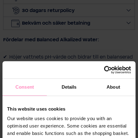
30 dagars returpolicy
Bekväm och säker betalning
Fördelar med Balanced Alkalized Water:
Höjer vattnets pH-värde och bidrar till en balanserad
syra-basbalans
Stödjer ämnesomsättningen och matsmältningen
Ger mer energi och vitalitet
Consent
Details
About
Fördelar med filterteknologi:
This website uses cookies
Our website uses cookies to provide you with an
Minskar lukt- och smakstörande ämnen som klor
optimised user experience. Some cookies are essential
samt organiska föroreningar
and enable basic functions such as the shopping basket.
Filtrerar bort partiklar > 200 μm (t.ex. sand och