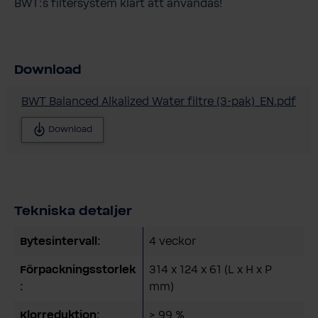
BWT:s filtersystem klart att användas!
Download
BWT Balanced Alkalized Water filtre (3-pak)_EN.pdf
Download
Tekniska detaljer
Bytesintervall:
4 veckor
Förpackningsstorlek
314 x 124 x 61 (L x H x P
:
mm)
Klorreduktion:
> 99 %