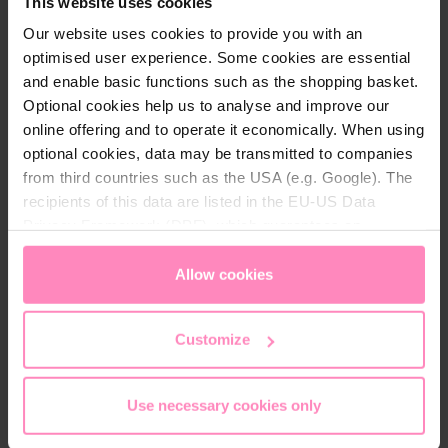
Pålitlig och enkel att använda
This website uses cookies
Our website uses cookies to provide you with an
Välsmakande drycker varje gång
optimised user experience. Some cookies are essential
Säker och effektivt kalkskydd
and enable basic functions such as the shopping basket.
Mindre underhåll och avkalkning
Optional cookies help us to analyse and improve our
online offering and to operate it economically. When using
Längre liv på kaffemaskinen
optional cookies, data may be transmitted to companies
from third countries such as the USA (e.g. Google). The
recipients of this data are listed in the EU-US Data
Privacy Framework (DPF), which guarantees an
appropriate level of data protection. You can
accept all
Beskrivning
cookies
or
only allow necessary cookies
. You can
Allow cookies
access and change your chosen setting at any time in
Fördelar med BWT Best-save:
the footer of this website.
Customize
Passar alla kompakta kaffemaskiner och
varuautomater med inbyggd vattentank
Use necessary cookies only
Pålitlig och enkel att använda
Välsmakande drycker varje gång