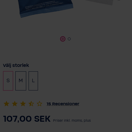
Välj
Välj storlek
S
M
L
15
Recensioner
107,00 SEK
Priser inkl. moms, plus