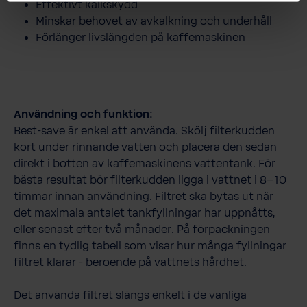
Effektivt kalkskydd
Minskar behovet av avkalkning och underhåll
Förlänger livslängden på kaffemaskinen
Användning och funktion:
Best-save är enkel att använda. Skölj filterkudden
kort under rinnande vatten och placera den sedan
direkt i botten av kaffemaskinens vattentank. För
bästa resultat bör filterkudden ligga i vattnet i 8–10
timmar innan användning. Filtret ska bytas ut när
det maximala antalet tankfyllningar har uppnåtts,
eller senast efter två månader. På förpackningen
finns en tydlig tabell som visar hur många fyllningar
filtret klarar - beroende på vattnets hårdhet.
Det använda filtret slängs enkelt i de vanliga