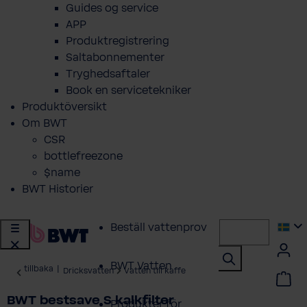
Guides og service
APP
Produktregistrering
Saltabonnementer
Tryghedsaftaler
Book en servicetekniker
Produktöversikt
Om BWT
CSR
bottlefreezone
$name
BWT Historier
Beställ vattenprov
BWT Vatten
tillbaka
|
Dricksvatten
Vatten till kaffe
BWT bestsave S kalkfilter
Produkter för