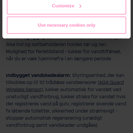
the footer of this website.
Customize
Notifikationer om saltforbrug og tid til
påfyldning:
Overvåger den faktiske saltbeholdning,
hvilket angives i app, e-mail og display
Use necessary cookies only
Lukket og hygiejnisk konstruktion:
Snavs trænger
ikke ind og saltbeholderen holdes tør og ren.
Mulighed for ferietilstand - lukker for vandtilførsel,
når du er væk hjemmefra i en længere periode
Indbygget vandskadealarm:
Styringsenhed, der kan
tilkobles op til 10 trådløse vandsensorer (
AQA Guard
Wireless Sensor
), lukker automatisk for vandet ved
unaturligt vandforbrug, lukker straks for vandet hvis
der registreres vand på gulv, registrerer sivende vand
fx løbende toiletter, sikkerhed under strømsvigt -
stopper automatisk regenerering (unødigt
vandforbrug samt vandskader undgåes)