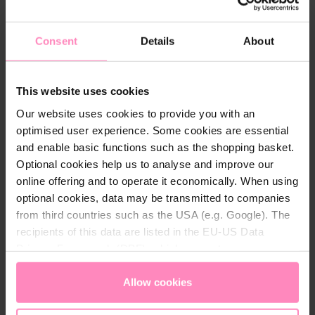
Vil beskytte dit hjem mod vandskader
Ønsker ekstra sikkerhedsfunktioner, fx
Consent
Details
About
ferietilstand
Elsker app-styring
This website uses cookies
BWT Perla forbindes til WiFi og via Best Water App.
Our website uses cookies to provide you with an
Her får du overblik over blødgøringsanlæggets
optimised user experience. Some cookies are essential
status og modtager relevante notifikationer -
and enable basic functions such as the shopping basket.
eksempelvis ved service eller når der skal fyldes mere
Optional cookies help us to analyse and improve our
salt på anlægget. Desuden beskytter BWT Perla mod
online offering and to operate it economically. When using
vandskader med de integrerede sikkerhedssystemer.
optional cookies, data may be transmitted to companies
Nu beskytter du ikke kun dit hjem mod kalk, men
from third countries such as the USA (e.g. Google). The
også mod vandskader.
recipients of this data are listed in the EU-US Data
Privacy Framework (DPF), which guarantees an
Intelligent forbrug af salt og vand:
Perla tager altid
appropriate level of data protection. You can
accept all
udgangspunkt i det faktiske forbrug af blødgjort
cookies
or
only allow necessary cookies
. You can
Allow cookies
vand.
access and change your chosen setting at any time in