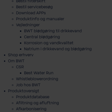
Bestil filterskift
Bestil servicebesøg
Download APPs
Produktinfo og manualer
Vejledninger
BWT blødgøring til drikkevand
Central blødgøring
Korro­sion og vand­kva­litet
Natrium i drikkevand og blødgøring
Shop erhverv
Om BWT
CSR
Best Water Run
Whistleblowerordning
Job hos BWT
Produktoversigt
Produktdatabase
​Afiltning og afluftning
Afkarbonisering