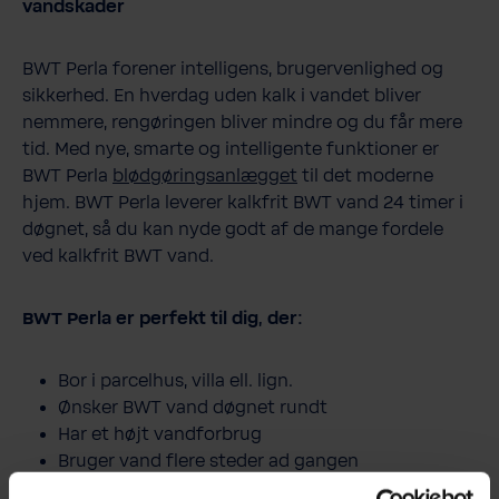
vandskader
BWT Perla forener intelligens, brugervenlighed og
sikkerhed. En hverdag uden kalk i vandet bliver
nemmere, rengøringen bliver mindre og du får mere
tid. Med nye, smarte og intelligente funktioner er
BWT Perla
blødgøringsanlægget
til det moderne
hjem. BWT Perla leverer kalkfrit BWT vand 24 timer i
døgnet, så du kan nyde godt af de mange fordele
ved kalkfrit BWT vand.
BWT Perla er perfekt til dig, der:
Bor i parcelhus, villa ell. lign.
Ønsker BWT vand døgnet rundt
Har et højt vandforbrug
Bruger vand flere steder ad gangen
Har en pool, spabad eller et stort badekar