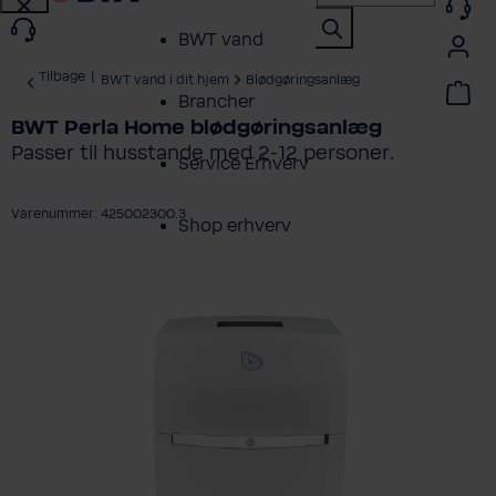
BWT vand
Tilbage
|
BWT vand i dit hjem
Blødgøringsanlæg
Brancher
BWT Perla Home blødgøringsanlæg
Passer til husstande med 2-12 personer.
Service Erhverv
Varenummer: 425002300.3
Shop erhverv
ring over billedgalleri
Om BWT
Produktoversigt