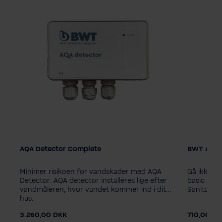
AQA Detector Complete
BWT AQA 
Minimer risikoen for vandskader med AQA
Gå ikke p
Detector. AQA detector installeres lige efter
basic elle
vandmåleren, hvor vandet kommer ind i dit
Sanitabs s
hus.
3.260,00 DKK
710,00 D