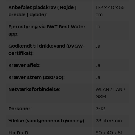
Anbefalet pladskrav ( Højde |
122 x 40 x 55
bredde | dybde):
cm
Fjernstyring via BWT Best Water
Ja
app:
Godkendt til drikkevand (DVGW-
Ja
certifikat):
Kræver afløb:
Ja
Kræver strøm (230/50):
Ja
Netværksforbindelse:
WLAN / LAN /
GSM
Personer:
2-12
Ydelse (vandgennemstrømning):
28 liter/min
H x B x D:
80 x 40 x 51