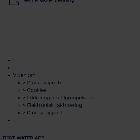
Nem & sikker betaling
kundeservice@bwt.dk
43
>
>
>
>
>
600
Bestil
Bestil
Book
Lej
Downloads
500
filterskift
salt
servicebesøg
anlæg
og
guides
Viden om
> Privatlivspolitik
> Cookies
> Erklæring om tilgængelighed
> Elektronisk fakturering
> Smiley rapport
BWT Perla Home blødgøringsanlæg
BEST WATER APP