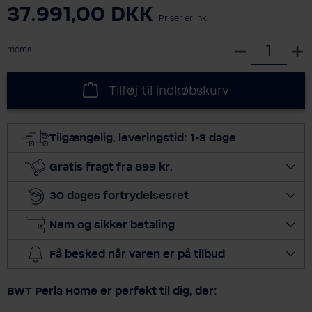
37.991,00 DKK
Priser er inkl.
S
moms.
e
l
Tilføj til indkøbskurv
e
c
t
Tilgængelig, leveringstid: 1-3 dage
q
u
Gratis fragt fra 899 kr.
a
30 dages fortrydelsesret
n
t
Nem og sikker betaling
i
t
Få besked når varen er på tilbud
y
BWT Perla Home er perfekt til dig, der: