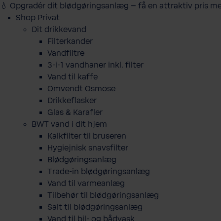
💧 Opgradér dit blødgøringsanlæg – få en attraktiv pris m
Shop Privat
Dit drikkevand
Filterkander
Vandfiltre
3-i-1 vandhaner inkl. filter
Vand til kaffe
Omvendt Osmose
Drikkeflasker
Glas & Karafler
BWT vand i dit hjem
Kalkfilter til bruseren
Hygiejnisk snavsfilter
Blødgøringsanlæg
Trade-in blødgøringsanlæg
Vand til varmeanlæg
Tilbehør til blødgøringsanlæg
Salt til blødgøringsanlæg
Vand til bil- og bådvask