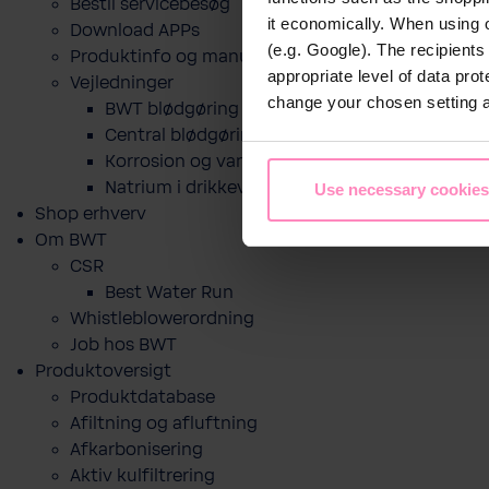
Bestil servicebesøg
it economically. When using 
Download APPs
(e.g. Google). The recipient
Produktinfo og manualer
appropriate level of data pro
Vejledninger
change your chosen setting at
BWT blødgøring til drikkevand
Central blødgøring
Korro­sion og vand­kva­litet
Natrium i drikkevand og blødgøring
Use necessary cookies
Shop erhverv
Om BWT
CSR
Best Water Run
Whistleblowerordning
Job hos BWT
Produktoversigt
Produktdatabase
​Afiltning og afluftning
Afkarbonisering
Aktiv kulfiltrering