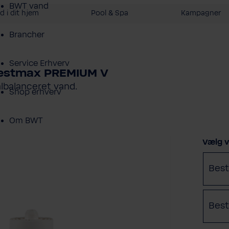
BWT vand
 i dit hjem
Pool & Spa
Kampagner
Brancher
Service Erhverv
Bestmax PREMIUM V
lbalanceret vand.
Shop erhverv
Om BWT
Vælg
Vælg v
Produktoversigt
Bes
Best