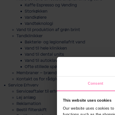
Kaffe Espresso og Vending
Storkøkken
Vandkølere
Vandteknologi
Vand til produktion af grøn brint
Tandklinikker
Bakterie-​ og legio­nel­lafrit vand
Vand til hele klinikken
Vand til dental units
Vand til autoklaver
Ofte stillede spørgsmål
Membraner – brændselscelle
Kontakt os for rådgivning
Consent
Service Erhverv
Serviceaftaler til erhverv
Lej anlæg
This website uses cookies
Reklamation
Our website uses cookies to 
Bestil filterskift
functions such as the shoppi