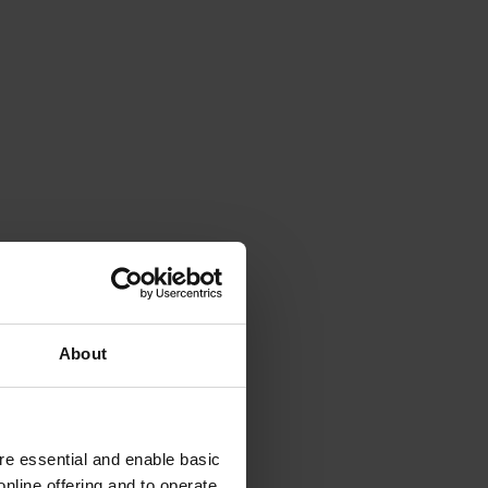
About
e essential and enable basic
nline offering and to operate